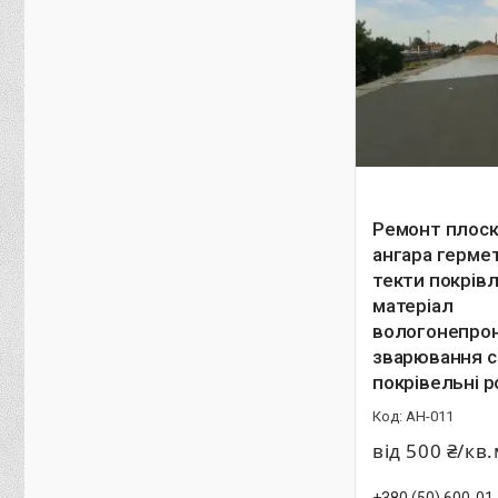
Ремонт плоско
ангара герме
текти покрівл
матеріал
вологонепро
зварювання с
покрівельні 
АН-011
від 500 ₴/кв
+380 (50) 600-01