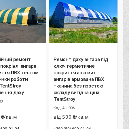
ійний ремонт
Ремонт даху ангара під
 покрівлі ангара
ключ герметичне
иття ПВХ тентом
покриття аркових
инки роботи
ангарів армована ПВХ
TentStroy
тканина без простою
лення даху
складу вигідна ціна
TentStroy
03
АН-006
 ₴/кв.м
від 500 ₴/кв.м
 600-01-04
+380 (50) 600-01-04