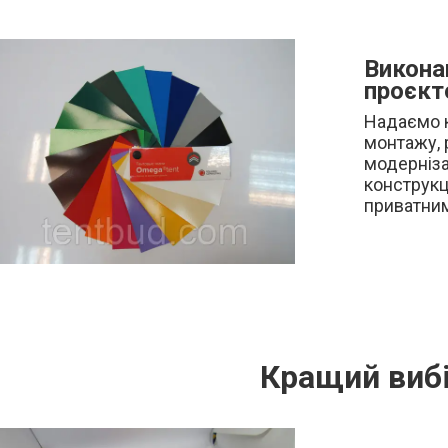
Викона
проєкт
Надаємо к
монтажу, 
модерніза
конструкц
приватним
Кращий виб