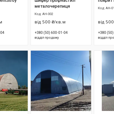
TentStroy
шифер профнастил
покрит
металочерепиця
АН-0
АН-002
.м
від 500 ₴/кв.м
від 500
-04
+380 (50) 600-01-04
+380 (50)
відділ продажу
відділ пр