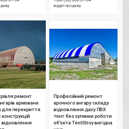
одажу
відділ продажу
крівля ремонт
Професійний ремонт
ангарів армована
арочного ангару складу
а для перекриття
відновлення даху ПВХ
 конструкцій
тент без зупинки роботи
 відновлення
об'єкта TentStroy вигідна