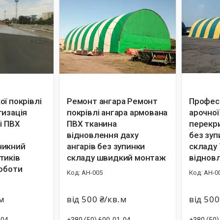
ї покрівлі
Ремонт ангара Ремонт
Профес
тизація
покрівлі ангара армована
арочної
і ПВХ
ПВХ тканина
перекр
відновлення даху
без зуп
никний
ангарів без зупинки
складу 
тиків
складу швидкий монтаж
віднов
роботи
АН-005
АН-0
.м
від 500 ₴/кв.м
від 500
-04
+380 (50) 600-01-04
+380 (50)