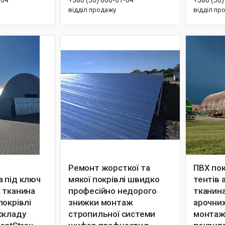
відділ продажу
відділ пр
Ремонт жорсткої та
ПВХ по
 під ключ
мякої покрівлі швидко
тентів 
 тканина
професійно недорого
тканин
покрівлі
знижки монтаж
арочних
складу
стропильної системи
монтаж