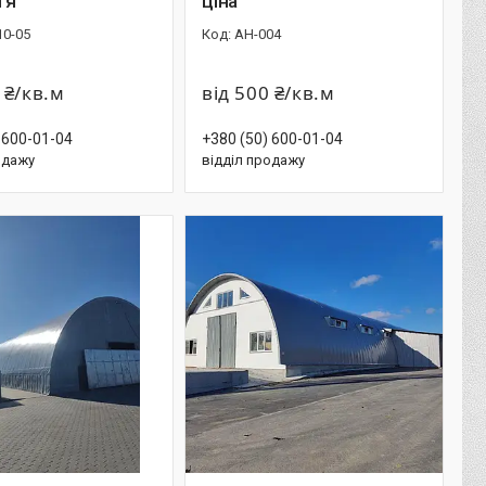
тя
ціна
10-05
АН-004
 ₴/кв.м
від 500 ₴/кв.м
 600-01-04
+380 (50) 600-01-04
одажу
відділ продажу