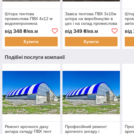
Штора тентова
Завіса тентова ПВХ 3х10м
Штор
промислова ПВХ 4х12 м
штора на виробництво в
пром
водонепроникна
цех і на склад промислова
авто
перегородка для складу
перегородка
пере
348
349
від
₴/кв.м
від
₴/кв.м
від
цеху автомийки та СТО
водонепроникна завіса
водо
ПВХ для СТО
зам
Купити
Купити
виго
Подібні послуги компанії
Ремонт арочного даху
Професійний ремонт
Про
ангара складу ПВХ тент
арочного ангару і
ароч