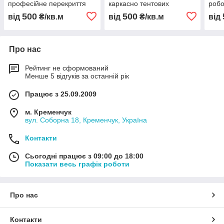
професійне перекриття
каркасно тентових
робо
без зупинки роботи
конструкцій відновлення
пере
500
500
від
₴/кв.м
від
₴/кв.м
від
TentStroy Україна
даху складу ПВХ тент без
без 
зупинки роботи
відн
Про нас
Рейтинг не сформований
Менше 5 відгуків за останній рік
Працює з 25.09.2009
м. Кременчук
вул. Соборна 18, Кременчук, Україна
Контакти
Сьогодні працює з 09:00 до 18:00
Показати весь графік роботи
Про нас
Контакти