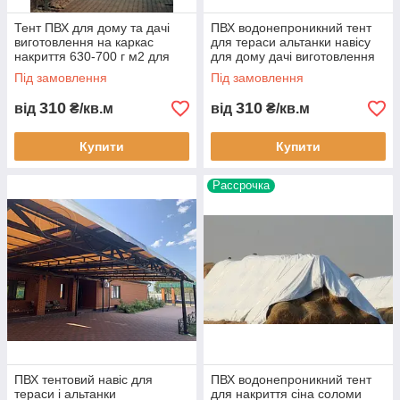
Тент ПВХ для дому та дачі
ПВХ водонепроникний тент
виготовлення на каркас
для тераси альтанки навісу
накриття 630-700 г м2 для
для дому дачі виготовлення
тераси альтанки металевого
тентів для кафе ресторану
Під замовлення
Під замовлення
та деревяного каркаса
310
310
від
₴/кв.м
від
₴/кв.м
Купити
Купити
Рассрочка
ПВХ тентовий навіс для
ПВХ водонепроникний тент
тераси і альтанки
для накриття сіна соломи