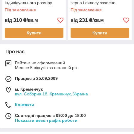
індивідуального розміру
зерна і силосу захисне
захист від сонця і дощу для
укриття для зберігання в
Під замовлення
Під замовлення
дому та дачі терасний тент
сільському господарстві
укриття
310
231
від
₴/кв.м
від
₴/кв.м
Купити
Купити
Про нас
Рейтинг не сформований
Менше 5 відгуків за останній рік
Працює з 25.09.2009
м. Кременчук
вул. Соборна 18, Кременчук, Україна
Контакти
Сьогодні працює з 09:00 до 18:00
Показати весь графік роботи