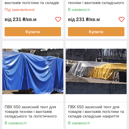
вантажів логістики та складів
техніки і вантажів складського
накриття для зберігання сіна
та логістичного зберігання
Під замовлення
В наявності
соломи зерна і силосу
накривний тент
231
231
від
₴/кв.м
від
₴/кв.м
Купити
Купити
ПВХ 650 захисний тент для
ПВХ 650 захисний тент для
товарів техніки і вантажів
товарів і вантажів логістики та
складського та логістичного
складів складське накриття
зберігання накриття від дощу
від дощу снігу і сонця для
В наявності
В наявності
снігу і сонця
зберігання