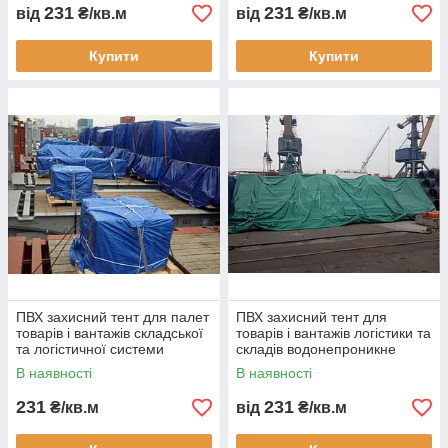
231
231
від
₴/кв.м
від
₴/кв.м
Купити
Купити
ПВХ захисний тент для палет
ПВХ захисний тент для
товарів і вантажів складської
товарів і вантажів логістики та
та логістичної системи
складів водонепроникне
водонепроникне накриття
накриття для
В наявності
В наявності
для транспортування
транспортування і зберігання
міцна
231
231
₴/кв.м
від
₴/кв.м