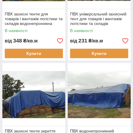
ПВХ захисні тенти для
ПВХ універсальний захисний
товарів і вантажів логістики та
тент для товарів і вантажів
складів водонепроникна
логістики та складів
тентова накидка для
водонепроникне накриття
В наявності
В наявності
транспортування і зберігання
для транспортування
348
231
від
₴/кв.м
від
₴/кв.м
Купити
Купити
ПВХ захисні тенти укриття
ПВХ водонепроникний