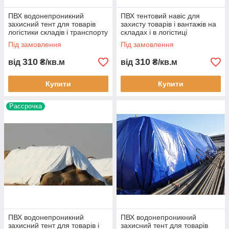
ПВХ водонепроникний
ПВХ тентовий навіс для
захисний тент для товарів
захисту товарів і вантажів на
логістики складів і транспорту
складах і в логістиці
накриття для зберігання
індивідуального розміру
Під замовлення
Під замовлення
вантажів
укриття від дощу і сонця
310
310
від
₴/кв.м
від
₴/кв.м
Купити
Купити
Рассрочка
ПВХ водонепроникний
ПВХ водонепроникний
захисний тент для товарів і
захисний тент для товарів