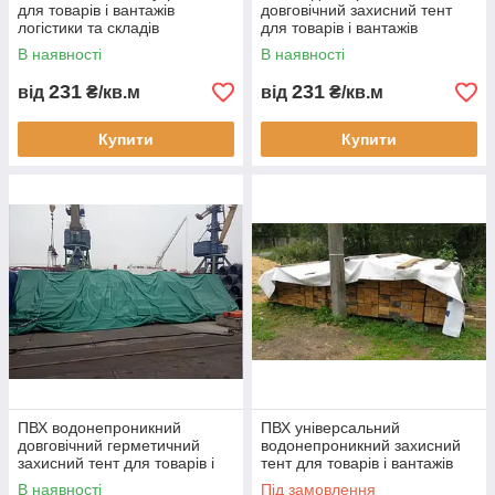
для товарів і вантажів
довговічний захисний тент
логістики та складів
для товарів і вантажів
водонепроникне накриття
логістики та складів будь який
В наявності
В наявності
для транспортування і
розмір конфігурація і колір
зберігання
231
231
від
₴/кв.м
від
₴/кв.м
Купити
Купити
ПВХ водонепроникний
ПВХ універсальний
довговічний герметичний
водонепроникний захисний
захисний тент для товарів і
тент для товарів і вантажів
вантажів логістики та складів
логістики та складів сіна
В наявності
Під замовлення