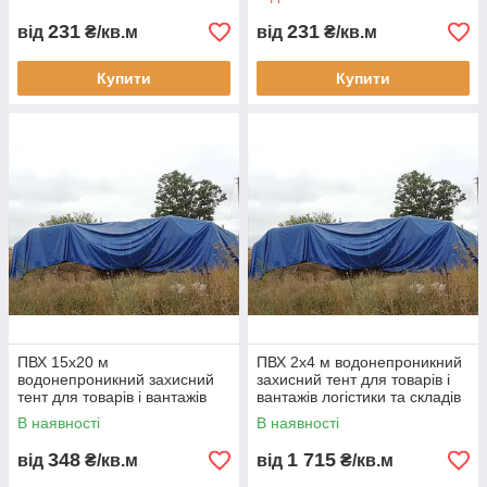
виготовлення під замовлення
зерна і матеріалів
231
231
від
₴/кв.м
від
₴/кв.м
Купити
Купити
ПВХ 15х20 м
ПВХ 2х4 м водонепроникний
водонепроникний захисний
захисний тент для товарів і
тент для товарів і вантажів
вантажів логістики та складів
логістики та складів сіна
сіна зерна і матеріалів
В наявності
В наявності
зерна і матеріалів
укривний тент
348
1 715
від
₴/кв.м
від
₴/кв.м