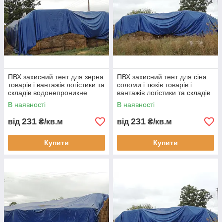
ПВХ захисний тент для зерна
ПВХ захисний тент для сіна
товарів і вантажів логістики та
соломи і тюків товарів і
складів водонепроникне
вантажів логістики та складів
накриття для зберігання і
водонепроникне накриття
В наявності
В наявності
транспортування
для зберігання
231
231
від
₴/кв.м
від
₴/кв.м
Купити
Купити