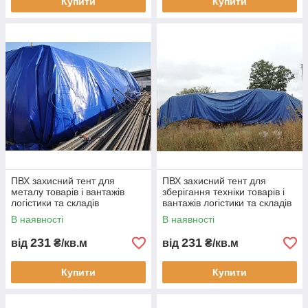
Купити
Купити
ПВХ захисний тент для
ПВХ захисний тент для
металу товарів і вантажів
зберігання техніки товарів і
логістики та складів
вантажів логістики та складів
водонепроникне накриття
водонепроникне накриття
В наявності
В наявності
для транспортування і
для транспортування
зберігання
231
231
від
₴/кв.м
від
₴/кв.м
Купити
Купити