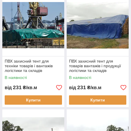
ПВХ захисний тент для
ПВХ захисний тент для
техніки товарів і вантажів
товарів вантажів і продукції
логістики та складів
логістики та складів
водонепроникне накриття
водонепроникне накриття
В наявності
В наявності
для транспортування і
для зберігання
зберігання
231
231
від
₴/кв.м
від
₴/кв.м
Купити
Купити