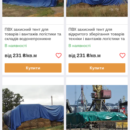
ПВХ захисний тент для
ПВХ захисний тент для
товарів і вантажів логістики та
відкритого зберігання товарів
складів водонепроникне
техніки і вантажів логістики та
накриття для
складів водонепроникне
В наявності
В наявності
транспортування і зберігання
накриття
продукції
231
231
від
₴/кв.м
від
₴/кв.м
Купити
Купити