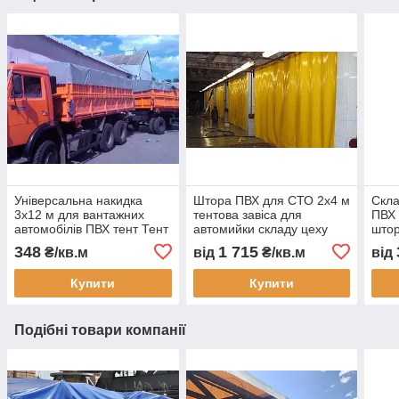
Універсальна накидка
Штора ПВХ для СТО 2x4 м
Скла
3x12 м для вантажних
тентова завіса для
ПВХ 
автомобілів ПВХ тент Тент
автомийки складу цеху
штор
Строй доставка
захисна ПВХ штора від
скла
348
1 715
₴/кв.м
від
₴/кв.м
від
безкоштовно
пилу вологи тепла з
водо
виготовлення під
монтажем Тент Строй
зам
Купити
Купити
замовлення
Подібні товари компанії