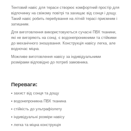
Тентовий навіс для тераси створює комфортний простір для
відпочинку на свіжому повітрі та захищає від сонця і дощу.
Такий навіс робить перебування на літній терасі приємним і
затишним.
Для виготовлення використовуються сучасні ПВХ тканини,
які не вигоряють на сонці, є водонепроникними та стійкими
до механічного зношування. Конструкція навісу легка, але
водночас міцна.
Можливе виготовлення навісу за індивідуальними
розмірами відповідно до потреб замовника.
Переваги:
• захист від сонця та дощу
• водонепроникна ПВХ тканина
• стійкість до ультрафіолету
• індивідуальні розміри навісу
• легка та міцна конструкція