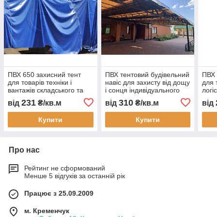
ПВХ 650 захисний тент
ПВХ тентовий будівельний
ПВХ 
для товарів техніки і
навіс для захисту від дощу
для 
вантажів складського та
і сонця індивідуального
логі
логістичного зберігання
розміру для будівництва
скла
231
310
від
₴/кв.м
від
₴/кв.м
від
накриття від дощу снігу і
укриття конструкцій
дощу
сонця
збер
Купити
Купити
Про нас
Рейтинг не сформований
Менше 5 відгуків за останній рік
Працює з 25.09.2009
м. Кременчук