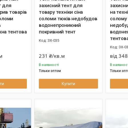
т для
захисний тент для
захисни
рив товарів
товару техніки сіна
на техн
соломи
соломи тюків недобудов
солому
в
водонепроникний
недобу
на тентова
покривний тент
водоне
тентова
ЗХ-035
ЗХ-0
.м
231 ₴/кв.м
від 348
В наявності
В наявнос
Тільки оптом
Тільки оп
ти
Купити