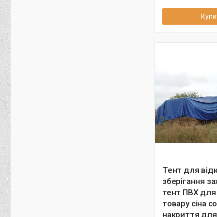
Купи
Тент для від
зберігання з
тент ПВХ для
товару сіна с
накриття для