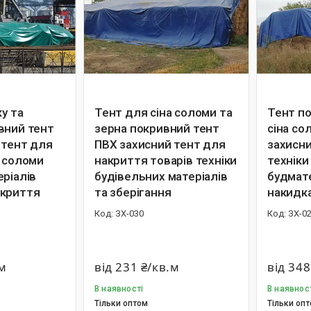
ку та
Тент для сіна соломи та
Тент п
вний тент
зерна покривний тент
сіна со
 тент для
ПВХ захисний тент для
захисни
а соломи
накриття товарів техніки
техніки
еріалів
будівельних матеріалів
будмате
акриття
та зберігання
накидк
ЗХ-030
ЗХ-0
.м
від 231 ₴/кв.м
від 348
В наявності
В наявнос
Тільки оптом
Тільки оп