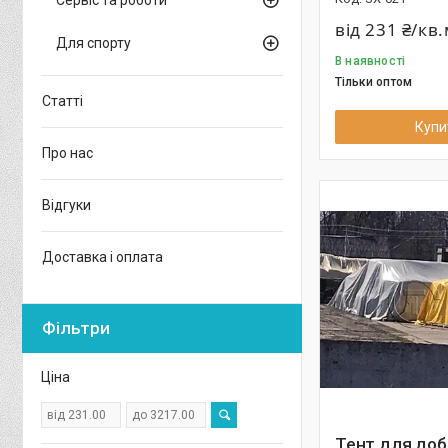
Сервіс та роботи
від 231 ₴/кв
Для спорту
В наявності
Тільки оптом
Статті
Купи
Про нас
Відгуки
Доставка і оплата
Фільтри
Ціна
Тент для доб