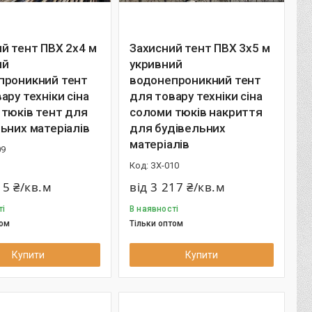
й тент ПВХ 2х4 м
Захисний тент ПВХ 3х5 м
ий
укривний
проникний тент
водонепроникний тент
ару техніки сіна
для товару техніки сіна
тюків тент для
соломи тюків накриття
ьних матеріалів
для будівельних
матеріалів
09
ЗХ-010
15 ₴/кв.м
від 3 217 ₴/кв.м
ті
В наявності
том
Тільки оптом
Купити
Купити