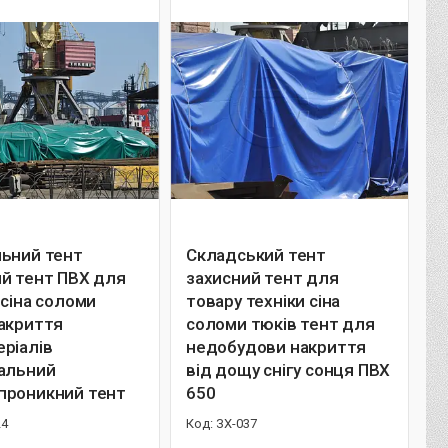
льний тент
Складський тент
й тент ПВХ для
захисний тент для
 сіна соломи
товару техніки сіна
накриття
соломи тюків тент для
ріалів
недобудови накриття
сальний
від дощу снігу сонця ПВХ
проникний тент
650
24
ЗХ-037