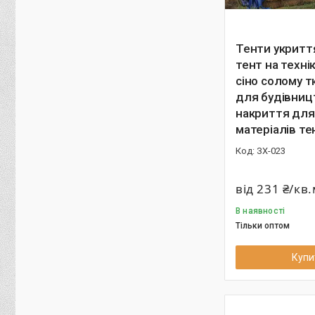
Тенти укритт
тент на техні
сіно солому 
для будівниц
накриття для
матеріалів те
ЗХ-023
від 231 ₴/кв
В наявності
Тільки оптом
Купи