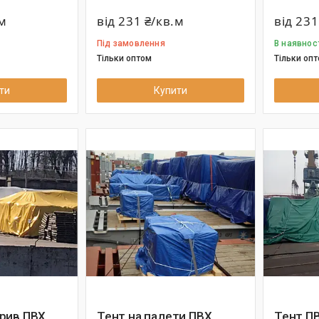
.м
від 231 ₴/кв.м
від 231
Під замовлення
В наявнос
Тільки оптом
Тільки оп
ти
Купити
рив ПВХ
Тент на палети ПВХ
Тент ПВ