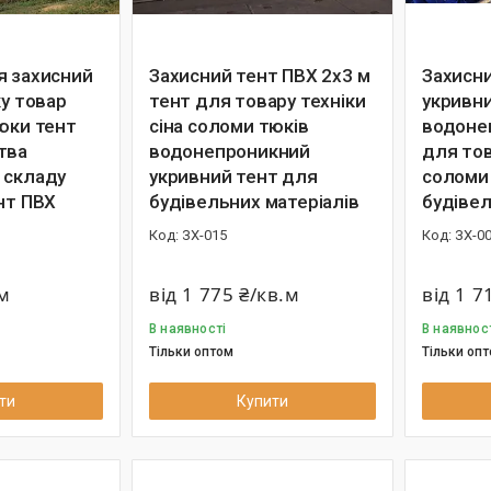
я захисний
Захисний тент ПВХ 2х3 м
Захисни
ку товар
тент для товару техніки
укривн
тюки тент
сіна соломи тюків
водоне
тва
водонепроникний
для тов
 складу
укривний тент для
соломи 
нт ПВХ
будівельних матеріалів
будівел
ЗХ-015
ЗХ-0
.м
від 1 775 ₴/кв.м
від 1 7
В наявності
В наявнос
Тільки оптом
Тільки оп
ти
Купити