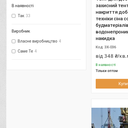
захисний тен
В наявності
накриття доб
Так
33
техніки сіна 
будматеріалі
Виробник
водонепроник
накидка
Власне виробництво
4
ЗХ-036
Саме Те
4
від 348 ₴/кв
В наявності
Тільки оптом
Купи