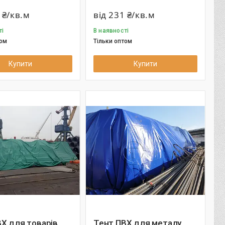
 ₴/кв.м
від 231 ₴/кв.м
ті
В наявності
том
Тільки оптом
Купити
Купити
Х для товарів
Тент ПВХ для металу