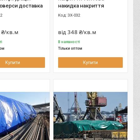
люверси доставка
накидка накриття
22
ЗХ-032
 ₴/кв.м
від 348 ₴/кв.м
ті
В наявності
том
Тільки оптом
Купити
Купити