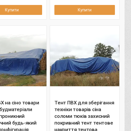
Купити
Купити
Х на сіно товари
Тент ПВХ для зберігання
 будматеріали
техніки товарів сіна
проникний
соломи тюків захисний
чний будь-який
покривний тент тентове
конфігурація
накриття тентова