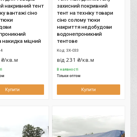
й накривний тент
захисний покривний
іку вантажі сіно
тент на техніку товари
 тюки
сіно солому тюки
дови
накриття недобудови
проникний
водонепроникний
 накидка міцний
тентове
34
ЗХ-033
 ₴/кв.м
від 231 ₴/кв.м
ті
В наявності
том
Тільки оптом
Купити
Купити