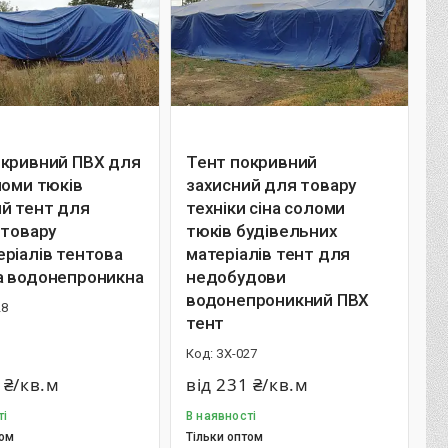
окривний ПВХ для
Тент покривний
ломи тюків
захисний для товару
й тент для
техніки сіна соломи
 товару
тюків будівельних
ріалів тентова
матеріалів тент для
а водонепроникна
недобудови
водонепроникний ПВХ
28
тент
ЗХ-027
 ₴/кв.м
від 231 ₴/кв.м
ті
В наявності
том
Тільки оптом