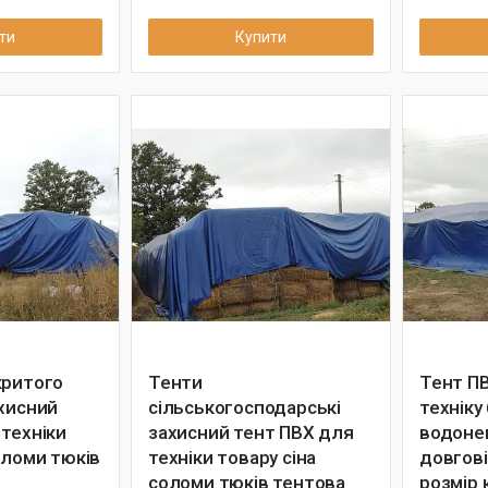
ти
Купити
критого
Тенти
Тент ПВ
ахисний
сільськогосподарські
техніку
 техніки
захисний тент ПВХ для
водоне
оломи тюків
техніки товару сіна
довгові
соломи тюків тентова
розмір 