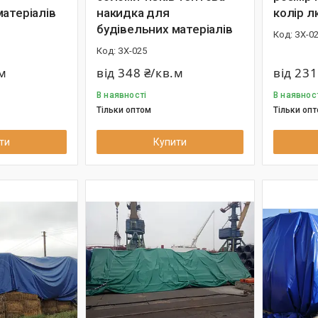
матеріалів
накидка для
колір 
будівельних матеріалів
ЗХ-0
ЗХ-025
.м
від 348 ₴/кв.м
від 231
В наявності
В наявнос
Тільки оптом
Тільки оп
ти
Купити