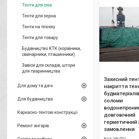
Тенти для сіна
Тенти для зерна
Тенти на техніку
Тенти для товару
Будівництво КТК (корівники,
свинарники, пташинники)
Завіси для складів, штори
для тваринництва
Захисний тен
Для дому та дачі
накриття тех
будматеріалів
Для будівництва
соломи
водонепрони
Каркасно-тентові конструкції
довговічний
герметичний 
Ремонт ангарів
замовлення
ЗХ-021