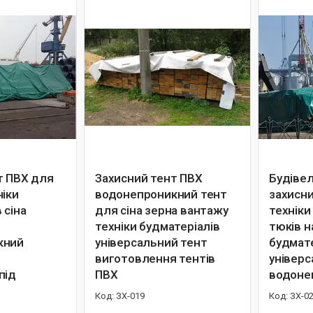
т ПВХ для
Захисний тент ПВХ
Будіве
ніки
водонепроникний тент
захисни
 сіна
для сіна зерна вантажу
техніки
техніки будматеріалів
тюків 
кний
універсальний тент
будмате
виготовлення тентів
універ
під
ПВХ
водоне
ЗХ-019
ЗХ-0