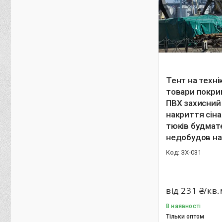
Тент на техні
товари покри
ПВХ захисний
накриття сін
тюків будмат
недобудов н
ЗХ-031
від 231 ₴/кв
В наявності
Тільки оптом