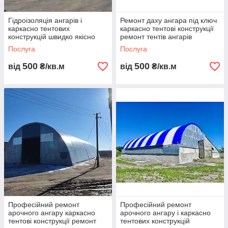
швидкомонтовані
конструкції для
Гідроізоляція ангарів і
Ремонт даху ангара під ключ
складів,
каркасно тентових
каркасно тентові конструкції
виробництва,
конструкцій швидко якісно
ремонт тентів ангарів
недорого герметизація
герметичне покриття аркових
торгівлі,
Послуга
Послуга
покрівлі ПВХ тканина без
ангарів армована
аграрного сектору
демонтажу
500
500
від
₴/кв.м
та проведення
від
₴/кв.м
заходів.
Поєднують
надійний
металевий каркас
і довговічне ПВХ
покриття.
До каталогу
Переваги каркасно-
Професійний ремонт
Професійний ремонт
арочного ангару каркасно
арочного ангару і каркасно
тентових конструкцій
тентові конструкції ремонт
тентових конструкцій