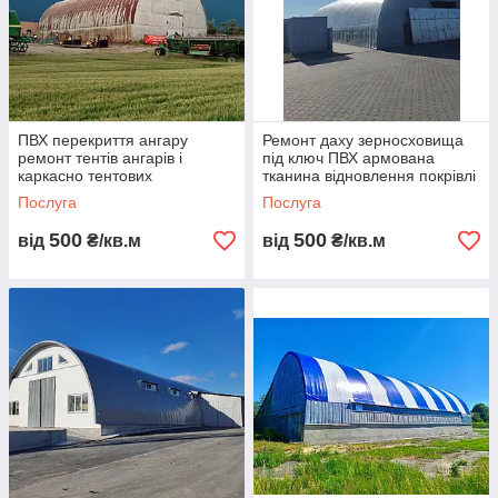
Кращий вибір
ПВХ перекриття ангару
Ремонт даху зерносховища
ремонт тентів ангарів і
під ключ ПВХ армована
каркасно тентових
тканина відновлення покрівлі
конструкцій тентове покриття
ангарів і каркасно тентових
Послуга
Послуга
аркових ангарів монтаж
конструкцій
500
500
від
₴/кв.м
від
₴/кв.м
Каркасно-
тентові
ангари та
павільйони
Сучасні