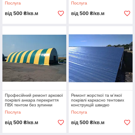
тентів ангарів перекриття
відновлення даху складу ПВХ
Послуга
Послуга
даху ПВХ тент
тент без зупинки роботи
1
4
Швидке
Індивіду
500
500
від
₴/кв.м
від
₴/кв.м
виготовл
альне
ення та
проєктув
монтаж.
ання під
об'єкт.
2
5
Міцний
Стійкість
металев
до вітру,
ий
опадів
каркас.
та
ультрафі
олету.
3
6
Довговіч
Гарантія
не ПВХ
якості та
Професійний ремонт аркової
Ремонт жорсткої та м’якої
покриття
сервісна
покрівлі анкара перекриття
покрівлі каркасно тентових
.
підтримк
ПВХ тентом без зупинки
конструкцій швидко
роботи склада TentStroy
професійно недорого монтаж
а.
Послуга
Послуга
і відновлення
До каталогу
500
500
від
₴/кв.м
від
₴/кв.м