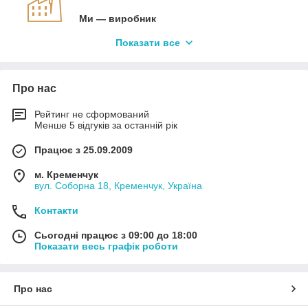
Ми — виробник
Вигода від цього проявляється в
Показати все
оригінальності продукції і її низькій вартості.
Про нас
Оперативність
Автопокривало за вашими розмірами буде
Рейтинг не сформований
виготовлено за 3-7 днів.
Менше 5 відгуків за останній рік
Працює з 25.09.2009
Якість
м. Кременчук
Тент виготовляється з ПВХ тканини щільністю
вул. Соборна 18, Кременчук, Україна
650 г/кв. м.
Контакти
Сьогодні працює з 09:00 до 18:00
Показати весь графік роботи
Сертифікати
На всю готову продукцію видається
сертифікат якості та відповідності державним
нормам.
Про нас