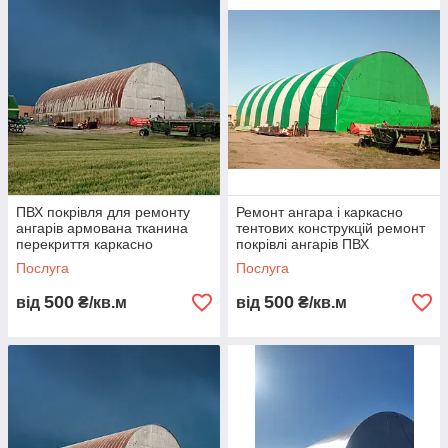
ня під
замовлення
за 7-21 день!
Проєктуємо та
виготовляємо
каркасно-тентові
конструкції для
бізнесу,
промисловості,
складів,
ПВХ покрівля для ремонту
Ремонт ангара і каркасно
агросектору та
ангарів армована тканина
тентових конструкцій ремонт
перекриття каркасно
покрівлі ангарів ПВХ
приватного
тентових конструкцій ремонт
армована тканина
використання.
Послуга
Послуга
арочних ангарів монтаж
відновлення даху
Розробляємо
500
500
від
₴/кв.м
від
₴/кв.м
рішення будь-якої
складності під
індивідуальні
розміри та вимоги
замовника.
До каталогу