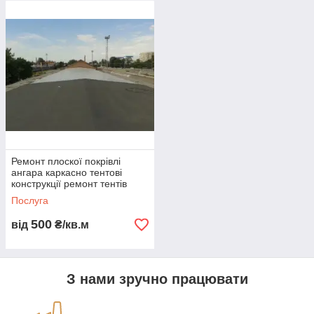
Потрібна каркасно-
тентова конструкція
під ваш об'єкт?
Підберемо формат, розміри, каркас і ПВХ
покриття під ваші задачі, умови
експлуатації та бюджет.
Отримати консультацію
Ремонт плоскої покрівлі
ангара каркасно тентові
конструкції ремонт тентів
ангарів герметизація
Послуга
протікань ПВХ матеріал
500
від
₴/кв.м
З нами зручно працювати