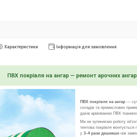
Характеристики
Інформація для замовлення
ПВХ покрівля на ангар — ремонт арочних анга
ПВХ покрівля на ангар
— суч
складів та промислових прим
дахів армованою ПВХ тканиною
Ми не зупиняємо роботу об’єк
тентова покрівля монтується 
у
3–4 рази дешевше
ніж замі