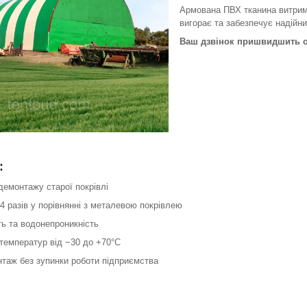
Армована ПВХ тканина витрим
вигорає та забезпечує надійни
Ваш дзвінок пришвидшить о
:
демонтажу старої покрівлі
 4 разів у порівнянні з металевою покрівлею
ть та водонепроникність
о температур від −30 до +70°C
нтаж без зупинки роботи підприємства