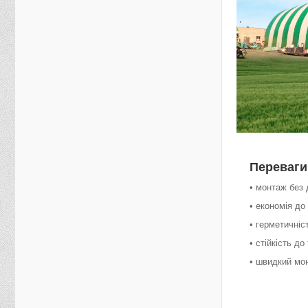
Переваги
• монтаж без 
• економія до
• герметичніс
• стійкість д
• швидкий мо