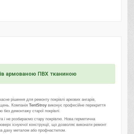
рів армованою ПВХ тканиною
асне рішення для ремонту покрівлі аркових ангарів,
іщень. Компанія
TentStroy
виконує професійне перекриття
 без демонтажу старої покрівлі.
та і не розбираємо стару покрівлю. Нова герметична
поверх існуючої конструкції, що дозволяє виконати ремонт
на даху металом або профнастилом.