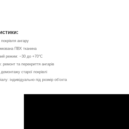
истики:
а покрівля ангару
армована ПВХ тканина
ний режим: −30 до +70°C
: ремонт та перекриття ангарів
 демонтажу старої покрівлі
ріалу: індивідуально під розмір об’єкта