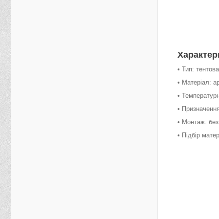
Характер
• Тип: тентов
• Матеріал: 
• Температур
• Призначення
• Монтаж: без
• Підбір мате