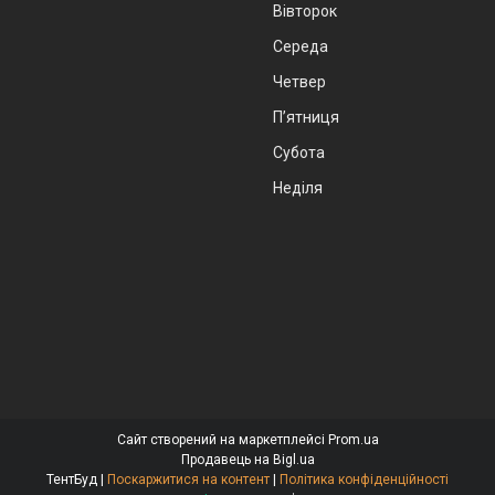
Вівторок
Середа
Четвер
Пʼятниця
Субота
Неділя
Сайт створений на маркетплейсі
Prom.ua
Продавець на Bigl.ua
ТентБуд |
Поскаржитися на контент
|
Політика конфіденційності