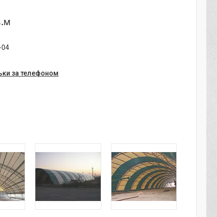
в.м
-04
ьки за телефоном