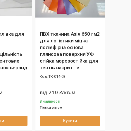
плівка для
ПВХ тканина Азія 650 гм2
для логістики міцна
поліефірна основа
щільність
глянсова поверхня УФ
тентових
стійка морозостійка для
анок веранд
тентів накриттів
ТК-014-03
.м
від 210 ₴/кв.м
В наявності
Тільки оптом
ти
Купити