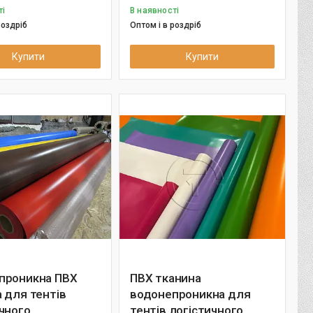
ті
В наявності
роздріб
Оптом і в роздріб
Купити
Купити
проникна ПВХ
ПВХ тканина
 для тентів
водонепроникна для
чного
тентів логістичного