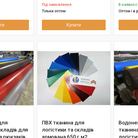
Під замовлення
В наявнос
Тільки оптом
Оптом і в 
ти
Купити
для
ПВХ тканина для
Водоне
складів для
логістики та складів
тканина
а рюкзаків
армована 650 г м2
логісти