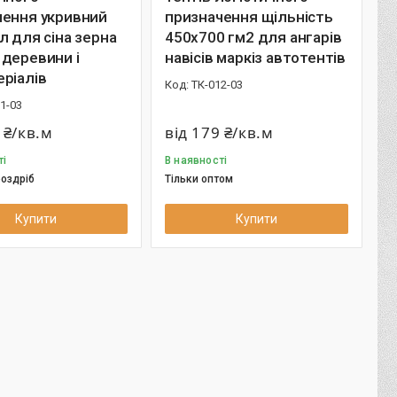
чення укривний
призначення щільність
л для сіна зерна
450х700 гм2 для ангарів
деревини і
навісів маркіз автотентів
ріалів
ТК-012-03
1-03
 ₴/кв.м
від 179 ₴/кв.м
ті
В наявності
роздріб
Тільки оптом
Купити
Купити