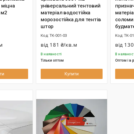
 міцна
універсальний тентовий
призна
 м2
матеріал водостійка
матеріа
морозостійка для тентів
соломи 
штор
будмате
ТК-001-03
ТК-01
.м
від 181 ₴/кв.м
від 130
В наявності
В наявнос
Тільки оптом
Оптом і в 
ти
Купити