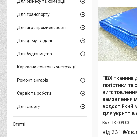
Для бізнесу та комерції
Для транспорту
Для агропромисловості
Для дому та дачі
Для будівництва
Каркасно-тентові конструкції
ПВХ тканина 
Ремонт ангарів
логістики та 
виготовлення
Сервіс та роботи
замовлення м
водостійкий 
Для спорту
для укриттів
ТК-009-03
Статті
від 231 ₴/кв