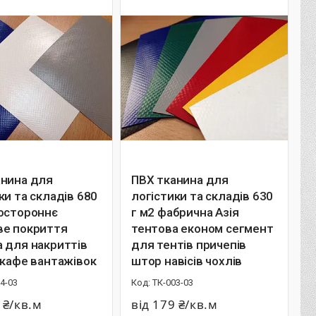
анина для
ПВХ тканина для
ки та складів 680
логістики та складів 630
востороннє
г м2 фабрична Азія
ве покриття
тентова економ сегмент
 для накриттів
для тентів причепів
 кафе вантажівок
штор навісів чохлів
4-03
ТК-003-03
 ₴/кв.м
від 179 ₴/кв.м