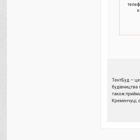
телеф
к
ТентБуд — ц
будівництва 
також прийма
Кременчуці, о