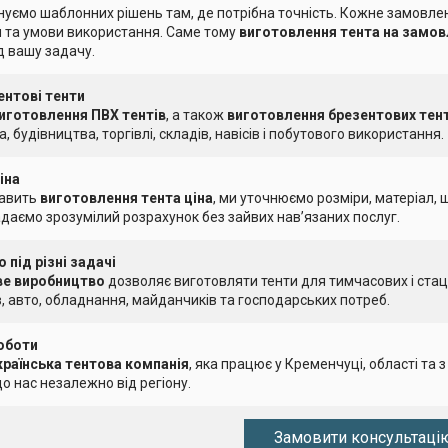
уємо шаблонних рішень там, де потрібна точність. Кожне замовлен
 та умови використання. Саме тому
виготовлення тента на замо
д вашу задачу.
ентові тенти
иготовлення ПВХ тентів
, а також
виготовлення брезентових тент
, будівництва, торгівлі, складів, навісів і побутового використання.
іна
кавить
виготовлення тента ціна
, ми уточнюємо розміри, матеріал, щ
адаємо зрозумілий розрахунок без зайвих нав’язаних послуг.
 під різні задачі
ве виробництво
дозволяє виготовляти тенти для тимчасових і стаці
, авто, обладнання, майданчиків та господарських потреб.
оботи
країнська тентова компанія
, яка працює у Кременчуці, області та з
о нас незалежно від регіону.
Замовити консультаці