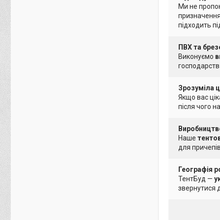
Ми не пропон
призначення
підходить пі
ПВХ та брез
Виконуємо
в
господарства
Зрозуміла ц
Якщо вас ці
після чого н
Виробництво
Наше
тенто
для причепів
Географія р
ТентБуд —
у
звернутися д