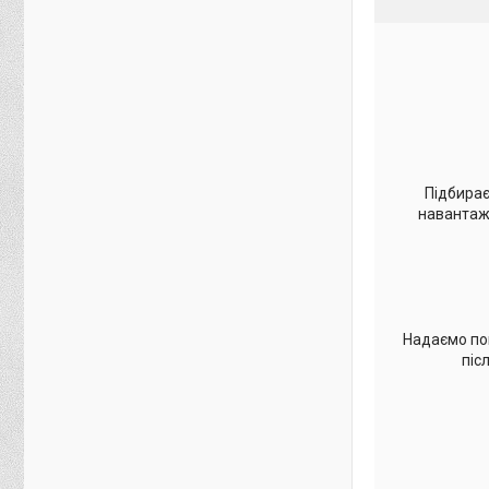
Підбирає
навантаже
Надаємо по
піс