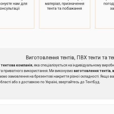
онуєте нам для
матеріал, призначення
погод
онсультації
тента та побажання
з
Виготовлення тентів, ПВХ тенти та 
е
тентова компанія
, яка спеціалізується на індивідуальному виробни
та приватного використання. Ми виконуємо
виготовлення тентів
,
ємо замовлення на брезентові накриття різної складності. Якщо в
бласті або з доставкою по Україні, звертайтесь до ТентБуд.