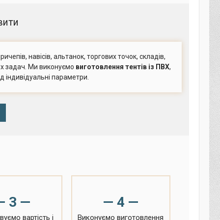
вити
ичепів, навісів, альтанок, торгових точок, складів,
их задач. Ми виконуємо
виготовлення тентів із ПВХ
,
під індивідуальні параметри.
— 3 —
— 4 —
вуємо вартість і
Виконуємо виготовлення