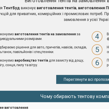
Виготовлення тентів на замовлення в
ія
ТентБуд
виконує
виготовлення тентів
,
виготовлення П
укцій для приватних, комерційних і промислових потреб. П
замовлення з усієї Украї
иконуємо
виготовлення тентів на замовлення
за
4
В
дивідуальними розмірами.
ф
дбираємо рішення для авто, причепів, навісів, складів,
5
Н
ьтанок, павільйонів і спецтехніки.
с
иконуємо
виробництво тентів
для захисту від дощу,
6
П
ігу, сонця, пилу та вітру.
р
Переглянути всі пропози
Чому обирають тентову компа
ьне виготовлення