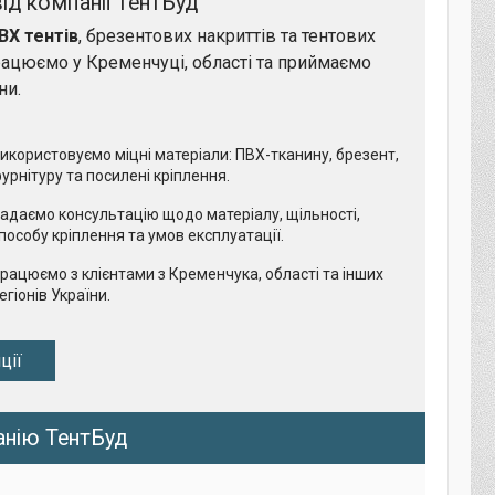
ід компанії ТентБуд
ВХ тентів
, брезентових накриттів та тентових
рацюємо у Кременчуці, області та приймаємо
ни.
икористовуємо міцні матеріали: ПВХ-тканину, брезент,
урнітуру та посилені кріплення.
адаємо консультацію щодо матеріалу, щільності,
пособу кріплення та умов експлуатації.
рацюємо з клієнтами з Кременчука, області та інших
егіонів України.
ції
нію ТентБуд