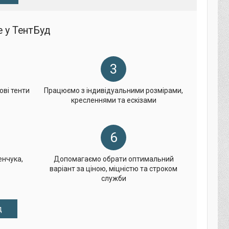
 у ТентБуд
3
ові тенти
Працюємо з індивідуальними розмірами,
кресленнями та ескізами
6
нчука,
Допомагаємо обрати оптимальний
варіант за ціною, міцністю та строком
служби
д