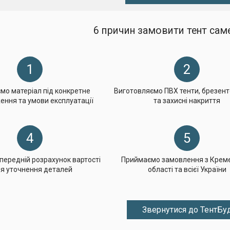
6 причин замовити тент саме
1
2
мо матеріал під конкретне
Виготовляємо ПВХ тенти, брезент
ння та умови експлуатації
та захисні накриття
4
5
передній розрахунок вартості
Приймаємо замовлення з Креме
ля уточнення деталей
області та всієї України
Звернутися до ТентБу