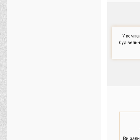
У компан
будівельн
Ви зали