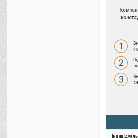
Компан
констр
1
В
ін
2
Пі
ал
3
В
сн
Індивідуал