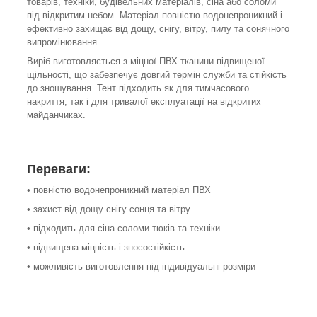
товарів, техніки, будівельних матеріалів, сіна або соломи
під відкритим небом. Матеріал повністю водонепроникний і
ефективно захищає від дощу, снігу, вітру, пилу та сонячного
випромінювання.
Виріб виготовляється з міцної ПВХ тканини підвищеної
щільності, що забезпечує довгий термін служби та стійкість
до зношування. Тент підходить як для тимчасового
накриття, так і для тривалої експлуатації на відкритих
майданчиках.
Переваги:
• повністю водонепроникний матеріал ПВХ
• захист від дощу снігу сонця та вітру
• підходить для сіна соломи тюків та техніки
• підвищена міцність і зносостійкість
• можливість виготовлення під індивідуальні розміри