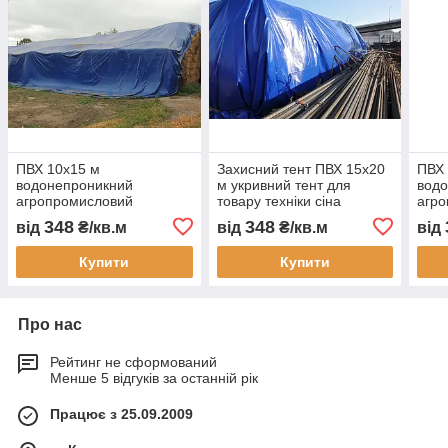
ПВХ 10х15 м
Захисний тент ПВХ 15х20
ПВХ 
водонепроникний
м укривний тент для
вод
агропромисловий
товару техніки сіна
агр
захисний тент для сіна
соломи тюків
захи
348
348
від
₴/кв.м
від
₴/кв.м
від
зерна соломи і тюків
водонепроникний тент
зерн
товарів техніки і
для будівельних
товар
Купити
Купити
матеріалів укривний тент
матеріалів
мате
Про нас
Рейтинг не сформований
Менше 5 відгуків за останній рік
Працює з 25.09.2009