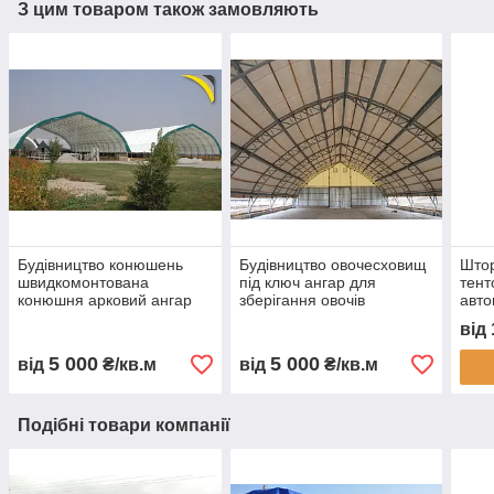
З цим товаром також замовляють
Будівництво конюшень
Будівництво овочесховищ
Штор
швидкомонтована
під ключ ангар для
тент
конюшня арковий ангар
зберігання овочів
авто
для коней каркасна
овочесховище для
захи
від
стайня тентова конюшня
картоплі моркви буряка
пилу
ферма для коней
капусти каркасне
монт
5 000
5 000
від
₴/кв.м
від
₴/кв.м
будівництво
овочесховище
Подібні товари компанії