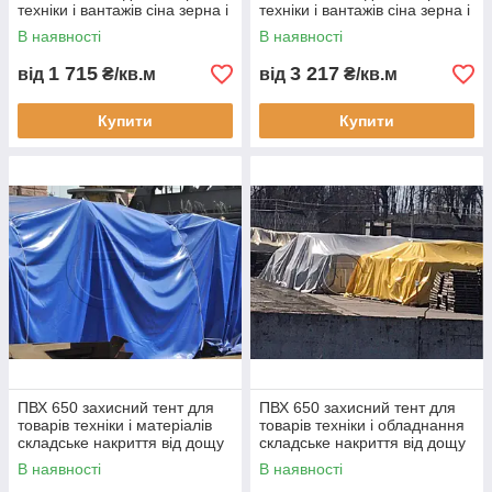
техніки і вантажів сіна зерна і
техніки і вантажів сіна зерна і
матеріалів укривний тент
матеріалів укривний тент
В наявності
В наявності
1 715
3 217
від
₴/кв.м
від
₴/кв.м
Купити
Купити
ПВХ 650 захисний тент для
ПВХ 650 захисний тент для
товарів техніки і матеріалів
товарів техніки і обладнання
складське накриття від дощу
складське накриття від дощу
снігу і сонця для бізнесу
снігу і сонця для бізнесу
В наявності
В наявності