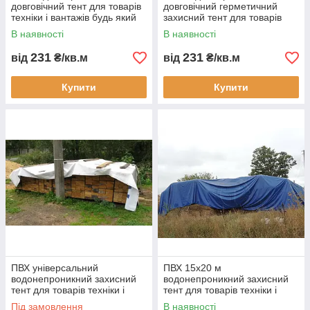
довговічний тент для товарів
довговічний герметичний
техніки і вантажів будь який
захисний тент для товарів
розмір конфігурація і колір
техніки і вантажів
В наявності
В наявності
виготовлення під замовлення
231
231
від
₴/кв.м
від
₴/кв.м
Купити
Купити
ПВХ універсальний
ПВХ 15х20 м
водонепроникний захисний
водонепроникний захисний
тент для товарів техніки і
тент для товарів техніки і
вантажів сіна зерна і
вантажів сіна зерна і
Під замовлення
В наявності