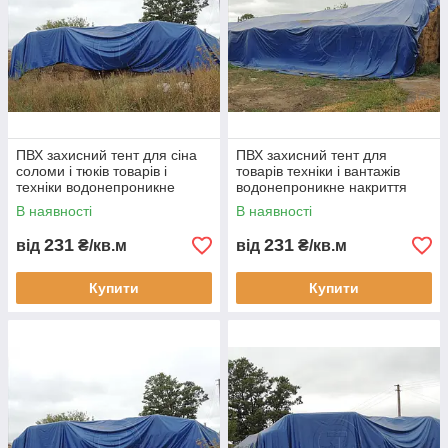
ПВХ захисний тент для сіна
ПВХ захисний тент для
соломи і тюків товарів і
товарів техніки і вантажів
техніки водонепроникне
водонепроникне накриття
накриття для бізнесу
для бізнесу складського
В наявності
В наявності
зберігання
231
231
від
₴/кв.м
від
₴/кв.м
Купити
Купити