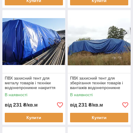
Купити
Купити
ПВХ захисний тент для
ПВХ захисний тент для
металу товарів і техніки
зберігання техніки товарів і
водонепроникне накриття
вантажів водонепроникне
для бізнесу складського
накриття для бізнесу
В наявності
В наявності
зберігання
складського зберігання
231
231
від
₴/кв.м
від
₴/кв.м
Купити
Купити