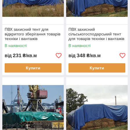
ПВХ захисний тент для
ПВХ захисний
відкритого зберігання товарів
сільськогосподарський тент
техніки і вантажів
для товарів техніки і вантажів
водонепроникне накриття
водонепроникна тентова
В наявності
В наявності
для бізнесу
накидка для бізнесу
231
348
від
₴/кв.м
від
₴/кв.м
Купити
Купити