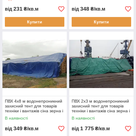
матеріалів виготовлення
матеріалів накриття для
тентів
бізнесу
231
348
від
₴/кв.м
від
₴/кв.м
Купити
Купити
ПВХ 4х8 м водонепроникний
ПВХ 2х3 м водонепроникний
захисний тент для товарів
захисний тент для товарів
техніки і вантажів сіна зерна і
техніки і вантажів сіна зерна і
матеріалів укривний тент
матеріалів укривний тент
В наявності
В наявності
349
1 775
від
₴/кв.м
від
₴/кв.м