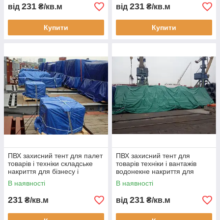
231
231
від
₴/кв.м
від
₴/кв.м
Купити
Купити
ПВХ захисний тент для палет
ПВХ захисний тент для
товарів і техніки складське
товарів техніки і вантажів
накриття для бізнесу і
водонекне накриття для
транспортування продукції
бізнесу складського
В наявності
В наявності
зберігання
231
231
₴/кв.м
від
₴/кв.м