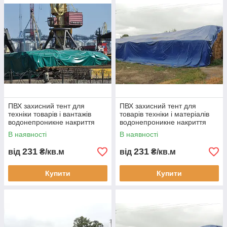
ПВХ захисний тент для
ПВХ захисний тент для
техніки товарів і вантажів
товарів техніки і матеріалів
водонепроникне накриття
водонепроникне накриття
для бізнесу складського
для бізнесу складського
В наявності
В наявності
зберігання
зберігання
231
231
від
₴/кв.м
від
₴/кв.м
Купити
Купити