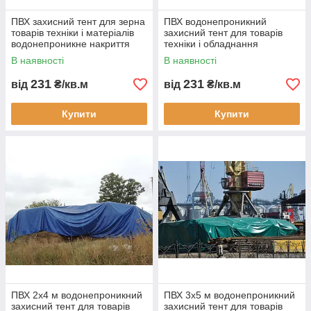
ПВХ захисний тент для зерна
ПВХ водонепроникний
товарів техніки і матеріалів
захисний тент для товарів
водонепроникне накриття
техніки і обладнання
для бізнесу складського
накривний тент для бізнесу
В наявності
В наявності
зберігання
складів
231
231
від
₴/кв.м
від
₴/кв.м
Купити
Купити
ПВХ 2х4 м водонепроникний
ПВХ 3х5 м водонепроникний
захисний тент для товарів
захисний тент для товарів