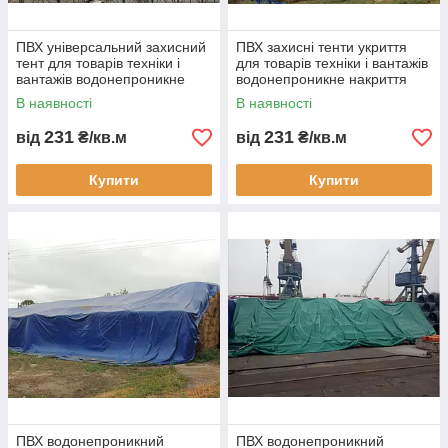
ПВХ універсальний захисний
ПВХ захисні тенти укриття
тент для товарів техніки і
для товарів техніки і вантажів
вантажів водонепроникне
водонепроникне накриття
накриття для бізнесу
для бізнесу складського
В наявності
В наявності
зберігання
231
231
від
₴/кв.м
від
₴/кв.м
Купити
Купити
ПВХ водонепроникний
ПВХ водонепроникний