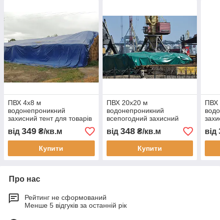
ПВХ 4х8 м
ПВХ 20х20 м
ПВХ
водонепроникний
водонепроникний
вод
захисний тент для товарів
всепогодний захисний
захи
техніки і вантажів сіна
тент для товарів техніки і
техн
349
348
від
₴/кв.м
від
₴/кв.м
від
зерна і матеріалів
вантажів сіна зерна і
зерн
укривний тент
матеріалів
накр
Купити
Купити
Про нас
Рейтинг не сформований
Менше 5 відгуків за останній рік