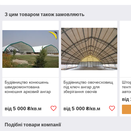
З цим товаром також замовляють
Будівництво конюшень
Будівництво овочесховищ
Штор
швидкомонтована
під ключ ангар для
тент
конюшня арковий ангар
зберігання овочів
авто
для коней каркасна
овочесховище для
захи
від
стайня тентова конюшня
картоплі моркви буряка
пилу
ферма для коней
капусти каркасне
монт
5 000
5 000
від
₴/кв.м
від
₴/кв.м
будівництво
овочесховище
Подібні товари компанії