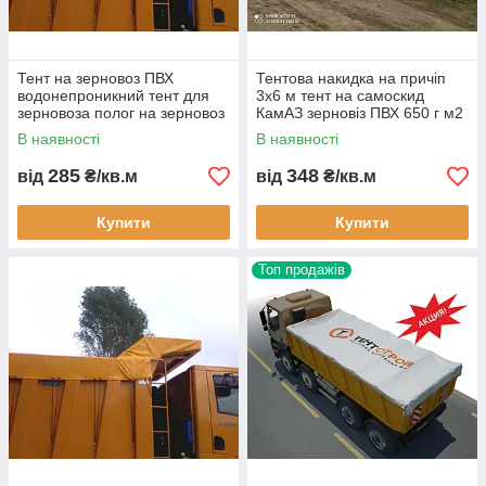
Тент на зерновоз ПВХ
Тентова накидка на причіп
водонепроникний тент для
3х6 м тент на самоскид
зерновоза полог на зерновоз
КамАЗ зерновіз ПВХ 650 г м2
тент для кузова вантажівки
водонепроникний тент для
В наявності
В наявності
захист зерна від дощу пилу
причепа вантажного авто
285
348
від
₴/кв.м
від
₴/кв.м
Купити
Купити
Топ продажів