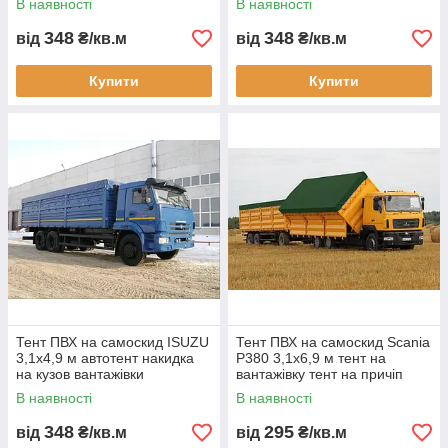
В наявності
В наявності
700 гм2 для перевезення
водонепроникний тент 700
гм2
348
348
від
₴/кв.м
від
₴/кв.м
Купити
Купити
Тент ПВХ на самоскид ISUZU
Тент ПВХ на самоскид Scania
3,1х4,9 м автотент накидка
P380 3,1х6,9 м тент на
на кузов вантажівки
вантажівку тент на причіп
водонепроникний тент 620
водонепроникний
В наявності
В наявності
гм2 тент для перевезення
автомобільний тент для
перевезення
348
295
від
₴/кв.м
від
₴/кв.м