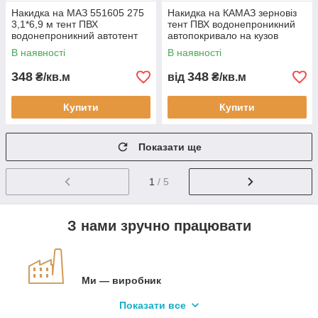
Накидка на МАЗ 551605 275
Накидка на КАМАЗ зерновіз
3,1*6,9 м тент ПВХ
тент ПВХ водонепроникний
водонепроникний автотент
автопокривало на кузов
на вантажівку тент захисний
самоскид купити доставка
В наявності
В наявності
тент на замовлення доставка
Україна замовлення за
розміром
348
348
₴/кв.м
від
₴/кв.м
Купити
Купити
Показати ще
1
/ 5
З нами зручно працювати
Ми — виробник
Вигода від цього проявляється в
Показати все
оригінальності продукції і її низькій вартості.