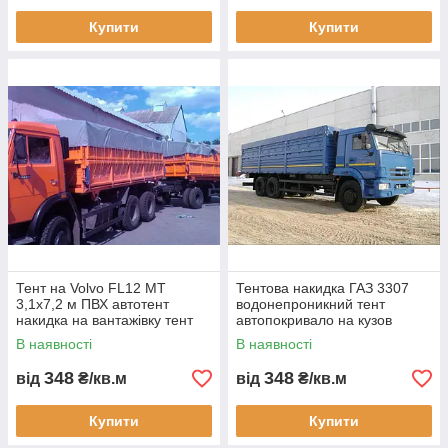
Купити
Купити
Тент на Volvo FL12 MT
Тентова накидка ГАЗ 3307
3,1х7,2 м ПВХ автотент
водонепроникний тент
накидка на вантажівку тент
автопокривало на кузов
для кузова Volvo FL12 тент
замовити виготовлення
В наявності
В наявності
ПВХ 700 гм2
доставка Україна
водонепроникний
індивідуальні розміри
348
348
від
₴/кв.м
від
₴/кв.м
Купити
Купити