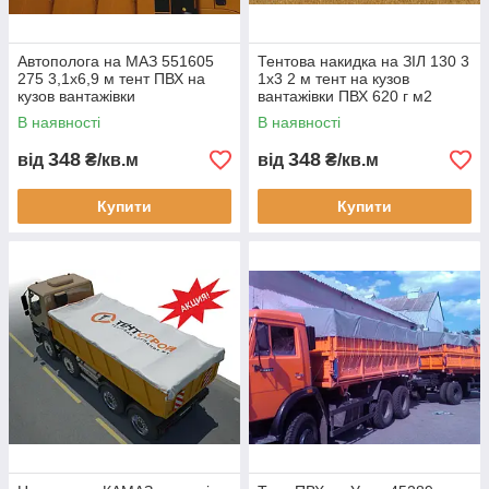
замовни
ка.
3
6
Стійкість
Гарантія
Автополога на МАЗ 551605
Тентова накидка на ЗІЛ 130 3
до
12
275 3,1х6,9 м тент ПВХ на
1х3 2 м тент на кузов
кузов вантажівки
вантажівки ПВХ 620 г м2
перепаді
місяців.
водонепроникний захисний
водонепроникний автотент
в
В наявності
В наявності
автотент для перевезення
Тент Строй Україна купити
темпера
вантажів
тент
348
348
від
₴/кв.м
від
₴/кв.м
тур.
До каталогу
Купити
Купити
Потрібен тент для
транспорту?
Підберемо матеріал, розміри та формат
кріплення під ваш автомобіль, кузов або
тип вантажу.
Отримати консультацію