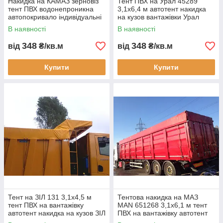
Накидка на КАМАЗ зерновіз
Тент ПВХ на Урал 45289
тент ПВХ водонепроникна
3,1х6,4 м автотент накидка
автопокривало індивідуальні
на кузов вантажівки Урал
розміри гарантія
водонепроникний тент 700
В наявності
В наявності
довговічність доставка по
гм2 для перевезення
Україні
вантажу
348
348
від
₴/кв.м
від
₴/кв.м
Купити
Купити
Тент на ЗІЛ 131 3,1х4,5 м
Тентова накидка на МАЗ
тент ПВХ на вантажівку
MAN 651268 3,1х6,1 м тент
автотент накидка на кузов ЗІЛ
ПВХ на вантажівку автотент
131 водонепроникний тент
для кузова МАЗ MAN