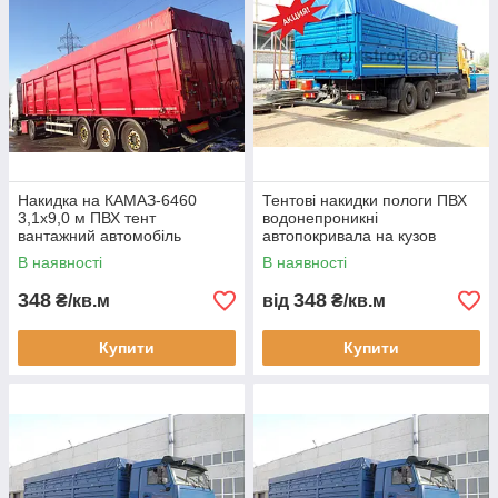
Накидка на КАМАЗ-6460
Тентові накидки пологи ПВХ
3,1x9,0 м ПВХ тент
водонепроникні
вантажний автомобіль
автопокривала на кузов
зерновоз причіп
вантажівки замовити
В наявності
В наявності
водонепроникний міцний
виготовлення доставка
замовлення доставка
Україна
348
348
₴/кв.м
від
₴/кв.м
гарантія
Купити
Купити