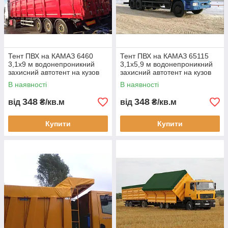
розмір і колір
полотна обирає
замовник.
До каталогу
Тент ПВХ на КАМАЗ 6460
Тент ПВХ на КАМАЗ 65115
3,1х9 м водонепроникний
3,1х5,9 м водонепроникний
захисний автотент на кузов
захисний автотент на кузов
зерновоз самоскид причіп
вантажівки тент на самоскид
В наявності
В наявності
виготовлення під замовлення
причіп
Переваги
348
348
від
₴/кв.м
від
₴/кв.м
автопокривала
Купити
Купити
1
4
Повна
Тривали
водонеп
й термін
роникніс
використ
ть.
ання.
2
5
Розмір
Стійкість
під
до
автомобі
ультрафі
ль
олету.