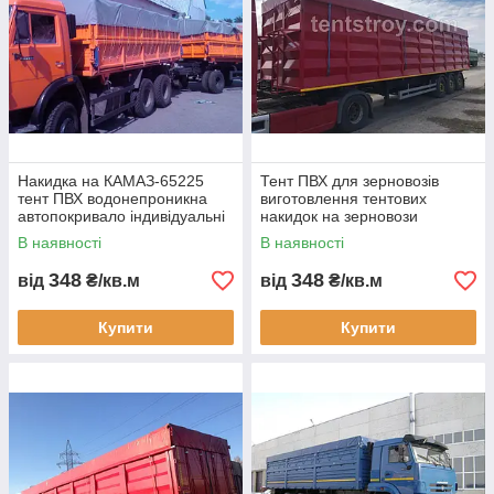
Автопокрив
ало
Накидка на КАМАЗ-65225
Тент ПВХ для зерновозів
тент ПВХ водонепроникна
виготовлення тентових
Щільний тент для
автопокривало індивідуальні
накидок на зерновози
захисту вантажу
розміри гарантія доставка по
автопокривала ПВХ для
В наявності
В наявності
від намокання,
Україні самоскид
причепів та кузовів
вантажівок
втрати та
348
348
від
₴/кв.м
від
₴/кв.м
пошкоджень під
час перевезення.
Купити
Купити
Легко кріпиться
на кузов
автомобіля,
виготовляється
під потрібну
марку вантажного
транспорту, а