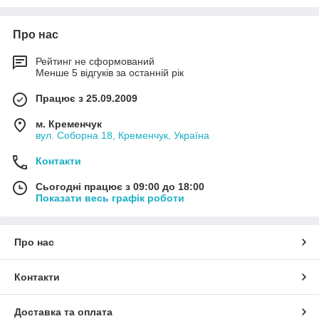
Про нас
Оперативність
Автопокривало за вашими розмірами буде
Рейтинг не сформований
виготовлено за 3-7 днів.
Менше 5 відгуків за останній рік
Працює з 25.09.2009
Якість
м. Кременчук
Тент виготовляється з ПВХ тканини щільністю
вул. Соборна 18, Кременчук, Україна
650 г/кв. м.
Контакти
Сьогодні працює з 09:00 до 18:00
Показати весь графік роботи
Сертифікати
На всю готову продукцію видається
сертифікат якості та відповідності державним
нормам.
Про нас
Контакти
Гарантія
24 місяці на будь-який автомобільний тент,
Доставка та оплата
виготовлений під замовлення або куплений зі