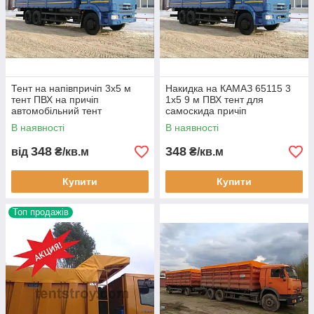
Тент на напівпричіп 3х5 м
Накидка на КАМАЗ 65115 3
тент ПВХ на причіп
1x5 9 м ПВХ тент для
автомобільний тент
самоскида причіп
водонепроникний тент на
водонепроникний міцний
В наявності
В наявності
вантажівку тентова накидка
купити доставка гарантія
на кузов
виробництво
348
348
від
₴/кв.м
₴/кв.м
Купити
Купити
Топ продажів