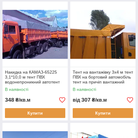
Накидка на КАМАЗ-65225
Тент на вантажівку 3х4 м тент
3,1*10,0 м тент ПВХ
ПВХ на бортовий автомобіль
водонепроникний автотент
тент на причіп вантажний
на кузов самоскида
автомобільний тент
В наявності
В наявності
замовлення доставка Україна
водонепроникний тент ПВХ
348
307
₴/кв.м
від
₴/кв.м
Купити
Купити