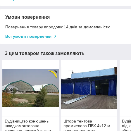
Умови повернення
Повернення товару впродовж 14 днів за домовленістю
Всі умови повернення
З цим товаром також замовляють
Будівництво конюшень
Штора тентова
Буді
швидкомонтована
промислова ПВХ 4х12 м
під 
конюшня арковий ангар
водонепроникна
збер