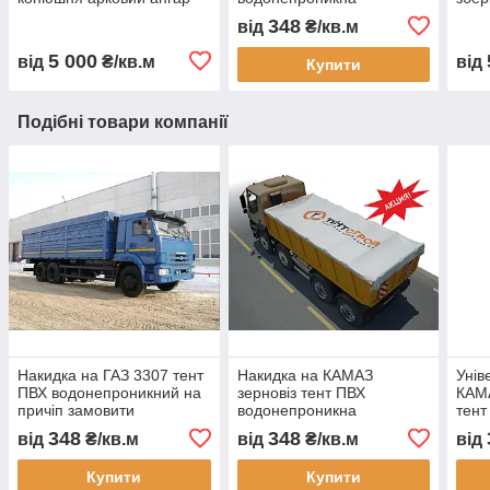
для коней каркасна
перегородка для складу
овоч
348
від
₴/кв.м
стайня тентова конюшня
цеху автомийки та СТО
карт
ферма для коней
капу
5 000
від
₴/кв.м
від
Купити
будівництво
ово
Подібні товари компанії
Накидка на ГАЗ 3307 тент
Накидка на КАМАЗ
Унів
ПВХ водонепроникний на
зерновіз тент ПВХ
КАМА
причіп замовити
водонепроникна
тент
індивідуальні розміри
автопокривало
авто
348
348
від
₴/кв.м
від
₴/кв.м
від
доставка по Україні
індивідуальні розміри
інди
гарантія довговічність
гарантія довговічність
гара
Купити
Купити
доставка по Україні