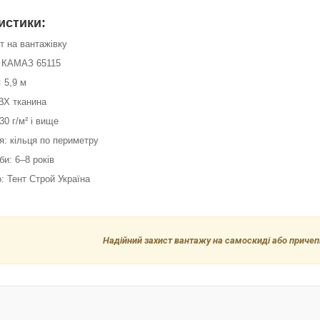
истики:
нт на вантажівку
: КАМАЗ 65115
× 5,9 м
ВХ тканина
30 г/м² і вище
я: кільця по периметру
би: 6–8 років
: Тент Строй Україна
Надійний захист вантажу на самоскиді або причепі