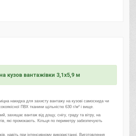
а кузов вантажівки 3,1х5,9 м
іцна накидка для захисту вантажу на кузові самоскида чи
окоякісної ПВХ тканини щільністю 630 г/м² і вище.
, захищає вантаж від дощу, снігу, граду та вітру, на
гів, які промокають. Кільця по периметру забезпечують
ів, навіть при інтенсивному використанні. Виготовлення