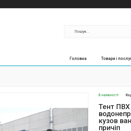
Головна
Товари і послу
В наявності
Ко
Тент ПВХ
водонепр
кузов ва
причіп