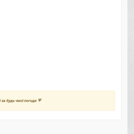
 за будь-якої погоди ☔