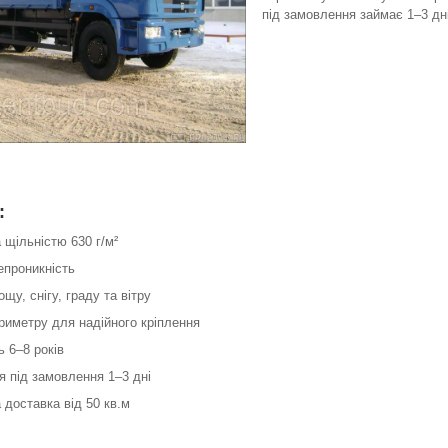
під замовлення займає 1–3 дні
:
 щільністю 630 г/м²
епроникність
ощу, снігу, граду та вітру
ериметру для надійного кріплення
ь 6–8 років
я під замовлення 1–3 дні
 доставка від 50 кв.м