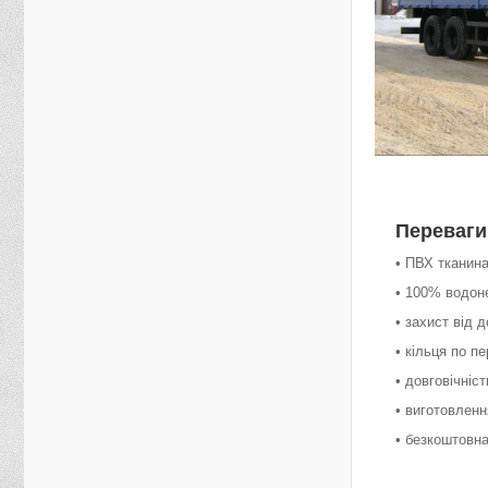
Переваги
• ПВХ тканина
• 100% водон
• захист від д
• кільця по п
• довговічніст
• виготовленн
• безкоштовна