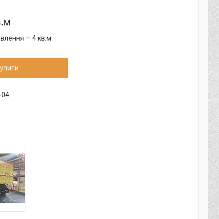
в.м
влення — 4 кв.м
упити
-04