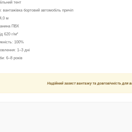
більний тент
: вантажівка бортовий автомобіль причіп
4,0 м
канина ПВХ
ід 620 г/м²
икність: 100%
товлення: 1–3 дні
би: 6–8 років
Надійний захист вантажу та довговічність для 