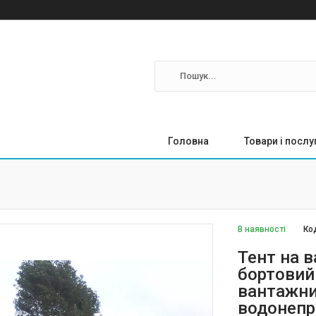
Головна
Товари і послу
В наявності
Ко
Тент на в
бортовий
вантажни
водонепр