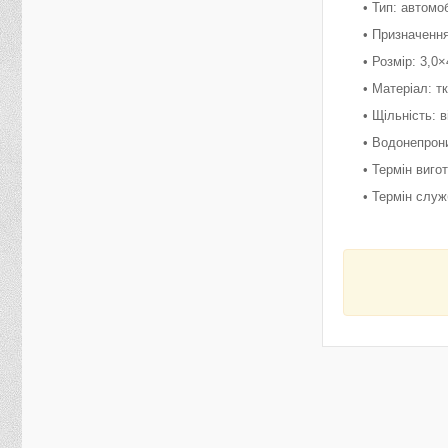
• Тип: автомо
• Призначення
• Розмір: 3,0×
• Матеріал: т
• Щільність: в
• Водонепрон
• Термін виго
• Термін служ