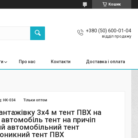
Кошик
+380 (50) 600-01-04
відділ продажу
ги
Про нас
Контакти
Доставка і оплата
д:
НК-034
Тільки оптом
антажівку 3х4 м тент ПВХ на
 автомобіль тент на причіп
й автомобільний тент
оникний тент ПВХ