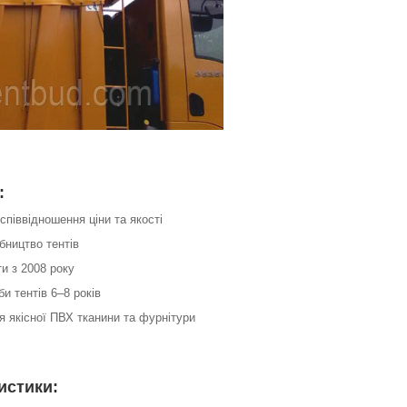
:
співвідношення ціни та якості
бництво тентів
ти з 2008 року
би тентів 6–8 років
я якісної ПВХ тканини та фурнітури
истики: