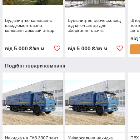
Будівництво конюшень
Будівництво овочесховищ
Штор
швидкомонтована
під ключ ангар для
тент
конюшня арковий ангар
зберігання овочів
авто
для коней каркасна
овочесховище для
захи
від
стайня тентова конюшня
картоплі моркви буряка
пилу
ферма для коней
капусти каркасне
монт
5 000
5 000
від
₴/кв.м
від
₴/кв.м
будівництво
овочесховище
Подібні товари компанії
Накидка на ГАЗ 3307 тент
Універсальна накидка
ПВХ 