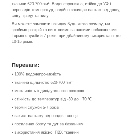
тканини 620-700 г/м². Водонепроникна, стійка до УФ і
перепадів температур, надійно захищає вантаж від дощу,
снігу, граду та пилу.
Ви можете замовити накидку будь-якого розміру, ми
зробимо розкрій та виготовимо за вашими побажаннями.
Термін служби 5-7 років, при дбайливому використанні до
10-15 років.
Переваги:
• 100% водонепроникність
• тканина щільністю 620-700 г/м²
• можливість індивідуального розкрою
• стійкість до температур від -30 до +70 °С
• термін служби 5-7 років
• захист вантажу від опадів і сонця
• посилення борту та дуг за бажанням
• використання якісної ПВХ тканини