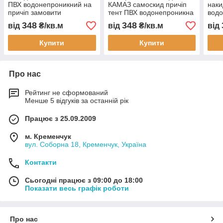
ПВХ водонепроникний на
КАМАЗ самоскид причіп
наки
причіп замовити
тент ПВХ водонепроникна
водо
індивідуальні розміри
автопокривало
прич
348
348
від
₴/кв.м
від
₴/кв.м
від
доставка по Україні
індивідуальні розміри
розм
гарантія довговічність
гарантія доставка
Укра
Купити
Купити
Про нас
Рейтинг не сформований
Менше 5 відгуків за останній рік
Працює з 25.09.2009
м. Кременчук
вул. Соборна 18, Кременчук, Україна
Контакти
Сьогодні працює з 09:00 до 18:00
Показати весь графік роботи
Про нас