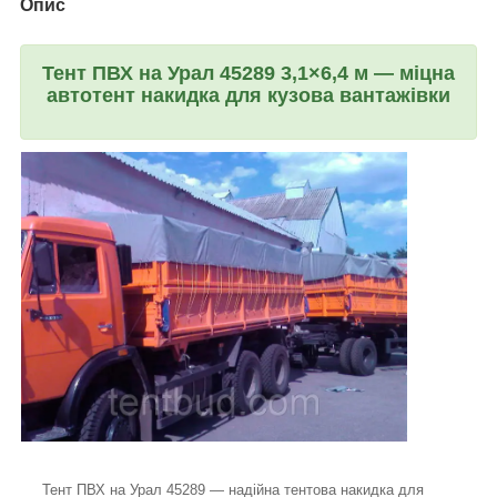
Опис
Тент ПВХ на Урал 45289 3,1×6,4 м — міцна
автотент накидка для кузова вантажівки
Тент ПВХ на Урал 45289 — надійна тентова накидка для