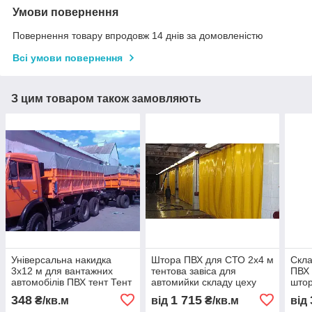
Умови повернення
Повернення товару впродовж 14 днів за домовленістю
Всі умови повернення
З цим товаром також замовляють
Універсальна накидка
Штора ПВХ для СТО 2x4 м
Скла
3x12 м для вантажних
тентова завіса для
ПВХ 
автомобілів ПВХ тент Тент
автомийки складу цеху
штор
Строй доставка
захисна ПВХ штора від
скла
348
1 715
₴/кв.м
від
₴/кв.м
від
безкоштовно
пилу вологи тепла з
водо