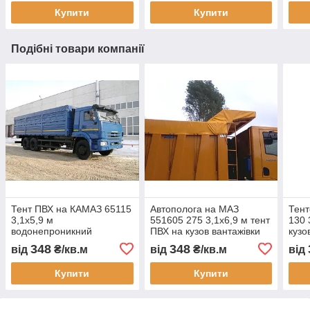
виготовлення під
монтажем Тент Строй
зам
Купити
Купити
замовлення
Подібні товари компанії
Тент ПВХ на КАМАЗ 65115
Автополога на МАЗ
Тент
3,1х5,9 м
551605 275 3,1х6,9 м тент
130 
водонепроникний
ПВХ на кузов вантажівки
кузо
захисний автотент на
водонепроникний
м2 
348
348
від
₴/кв.м
від
₴/кв.м
від
кузов вантажівки тент на
захисний автотент для
авто
самоскид причіп
перевезення вантажів
Укра
Купити
Купити