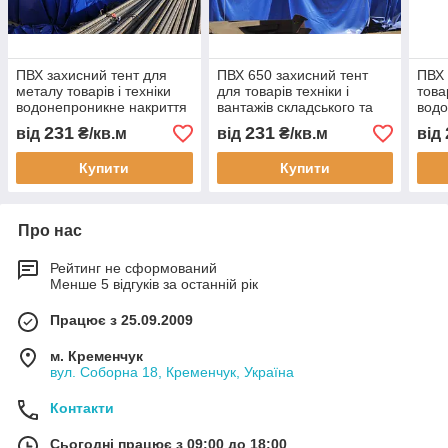
ПВХ захисний тент для
ПВХ 650 захисний тент
ПВХ 
металу товарів і техніки
для товарів техніки і
това
водонепроникне накриття
вантажів складського та
водо
для бізнесу складського
логістичного зберігання
для 
231
231
від
₴/кв.м
від
₴/кв.м
від
зберігання
накриття від дощу снігу і
збер
сонця
Купити
Купити
Про нас
Рейтинг не сформований
Менше 5 відгуків за останній рік
Працює з 25.09.2009
м. Кременчук
вул. Соборна 18, Кременчук, Україна
Контакти
Сьогодні працює з 09:00 до 18:00