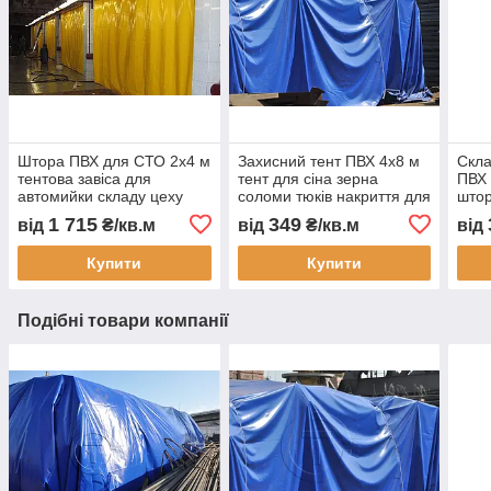
Штора ПВХ для СТО 2x4 м
Захисний тент ПВХ 4x8 м
Скла
тентова завіса для
тент для сіна зерна
ПВХ 
автомийки складу цеху
соломи тюків накриття для
штор
захисна ПВХ штора від
техніки товару
скла
1 715
349
від
₴/кв.м
від
₴/кв.м
від
пилу вологи тепла з
будматеріалів укриття
водо
монтажем Тент Строй
недобудови водостійкий
зам
Купити
Купити
Подібні товари компанії