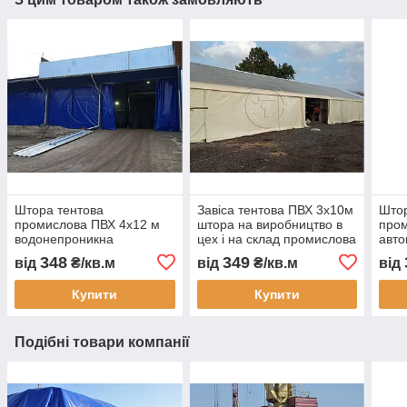
Штора тентова
Завіса тентова ПВХ 3х10м
Штор
промислова ПВХ 4х12 м
штора на виробництво в
пром
водонепроникна
цех і на склад промислова
авто
перегородка для складу
перегородка
пере
348
349
від
₴/кв.м
від
₴/кв.м
від
цеху автомийки та СТО
водонепроникна завіса
водо
ПВХ для СТО
зам
Купити
Купити
виго
Подібні товари компанії