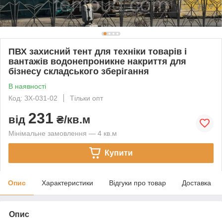
ПВХ захисний тент для техніки товарів і
вантажів водонепроникне накриття для
бізнесу складського зберігання
В наявності
Код: ЗХ-031-02
Тільки опт
231
від
₴/кв.м
Мінімальне замовлення — 4 кв.м
Купити
Опис
Характеристики
Відгуки про товар
Доставка
Опис