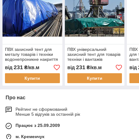
ПВХ захисний тент для
ПВХ універсальний
ПВХ 
металу товарів і техніки
захисний тент для товарів
для 
водонепроникне накриття
техніки і вантажів
вант
для бізнесу складського
водонепроникне накриття
логі
231
231
від
₴/кв.м
від
₴/кв.м
від
зберігання
для бізнесу
накр
сон
Купити
Купити
Про нас
Рейтинг не сформований
Менше 5 відгуків за останній рік
Працює з 25.09.2009
м. Кременчук