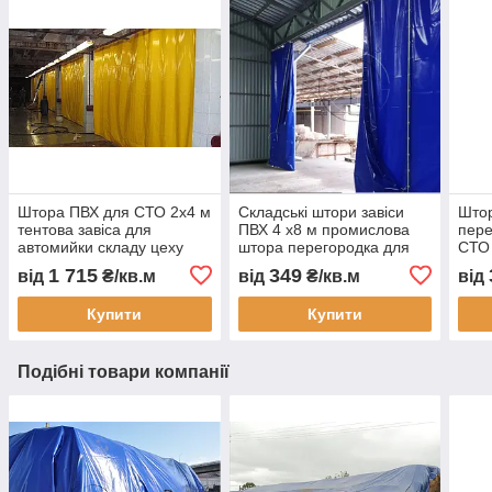
Штора ПВХ для СТО 2x4 м
Складські штори завіси
Штор
тентова завіса для
ПВХ 4 х8 м промислова
пере
автомийки складу цеху
штора перегородка для
СТО 
захисна ПВХ штора від
складу цеху автомийки
цеху
1 715
349
від
₴/кв.м
від
₴/кв.м
від
пилу вологи тепла з
водонепроникна під
про
монтажем Тент Строй
замовлення
тепл
Купити
Купити
воло
Подібні товари компанії