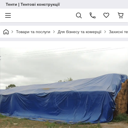
Тенти | Тентові конструкції
Товари та послуги
Для бізнесу та комерції
Захисні т