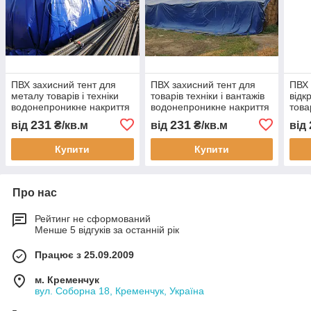
ПВХ захисний тент для
ПВХ захисний тент для
ПВХ 
металу товарів і техніки
товарів техніки і вантажів
відк
водонепроникне накриття
водонепроникне накриття
това
для бізнесу складського
для бізнесу складського
водо
231
231
від
₴/кв.м
від
₴/кв.м
від
зберігання
зберігання
для 
Купити
Купити
Про нас
Рейтинг не сформований
Менше 5 відгуків за останній рік
Працює з 25.09.2009
м. Кременчук
вул. Соборна 18, Кременчук, Україна