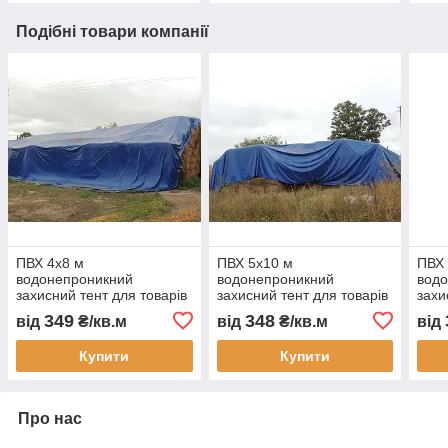
Подібні товари компанії
ПВХ 4х8 м
ПВХ 5х10 м
ПВХ 
водонепроникний
водонепроникний
вод
захисний тент для товарів
захисний тент для товарів
захи
техніки і вантажів сіна
техніки і вантажів сіна
техн
349
348
від
₴/кв.м
від
₴/кв.м
від
зерна і матеріалів
зерна і матеріалів
зерн
укривний тент
укривний тент
укри
Купити
Купити
Про нас