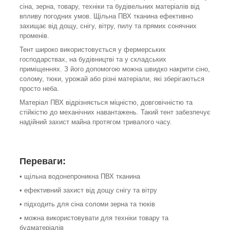
сіна, зерна, товару, техніки та будівельних матеріалів від
впливу погодних умов. Щільна ПВХ тканина ефективно
захищає від дощу, снігу, вітру, пилу та прямих сонячних
променів.
Тент широко використовується у фермерських
господарствах, на будівництві та у складських
приміщеннях. З його допомогою можна швидко накрити сіно,
солому, тюки, урожай або різні матеріали, які зберігаються
просто неба.
Матеріал ПВХ відрізняється міцністю, довговічністю та
стійкістю до механічних навантажень. Такий тент забезпечує
надійний захист майна протягом тривалого часу.
Переваги:
• щільна водонепроникна ПВХ тканина
• ефективний захист від дощу снігу та вітру
• підходить для сіна соломи зерна та тюків
• можна використовувати для техніки товару та
будматеріалів