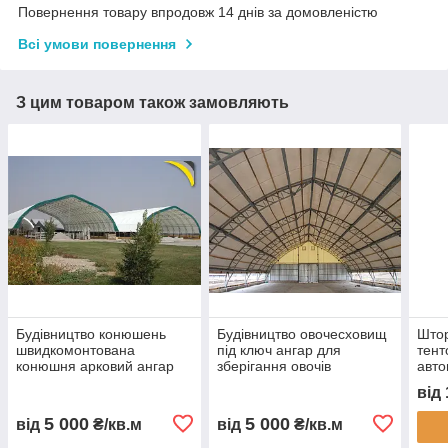
Повернення товару впродовж 14 днів за домовленістю
Всі умови повернення
З цим товаром також замовляють
Будівництво конюшень
Будівництво овочесховищ
Штор
швидкомонтована
під ключ ангар для
тент
конюшня арковий ангар
зберігання овочів
авто
для коней каркасна
овочесховище для
захи
від
стайня тентова конюшня
картоплі моркви буряка
пилу
ферма для коней
капусти каркасне
монт
5 000
5 000
від
₴/кв.м
від
₴/кв.м
будівництво
овочесховище