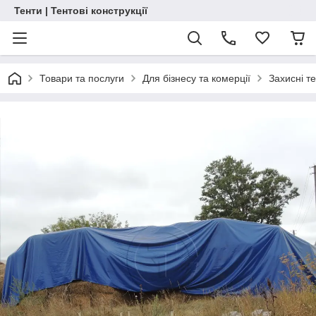
Тенти | Тентові конструкції
Товари та послуги
Для бізнесу та комерції
Захисні т