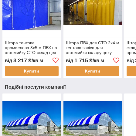
Штора тентова
Штора ПВХ для СТО 2x4 м
Штор
промислова 3х5 м ПВХ на
тентова завіса для
скла
автомийку СТО склад цех
автомийки складу цеху
пром
перегородка
захисна ПВХ штора від
авто
3 217
1 715
від
₴/кв.м
від
₴/кв.м
від
водонепроникна під
пилу вологи тепла з
ПВХ
замовлення швидке
монтажем Тент Строй
штор
Купити
Купити
виготовлення
зам
Подібні послуги компанії