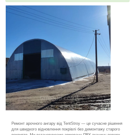
Ремонт арочного ангару від TentStroy — це сучасне рішення
для швидкого відновлення покрівлі без демонтажу старого
покриття. Ми встановлюємо армовану ПВХ тканину поверх