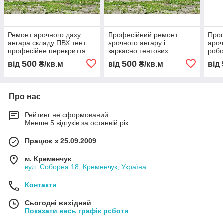
Ремонт арочного даху
Професійний ремонт
Про
ангара складу ПВХ тент
арочного ангару і
ароч
професійне перекриття
каркасно тентових
робо
без зупинки роботи
конструкцій відновлення
пере
500
500
від
₴/кв.м
від
₴/кв.м
від
TentStroy Україна
даху складу ПВХ тент без
без 
зупинки роботи
відн
Про нас
Рейтинг не сформований
Менше 5 відгуків за останній рік
Працює з 25.09.2009
м. Кременчук
вул. Соборна 18, Кременчук, Україна
Контакти
Сьогодні вихідний
Показати весь графік роботи