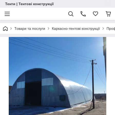
Тенти | Тентові конструкції
Товари та послуги
Каркасно-тентові конструкції
Проф