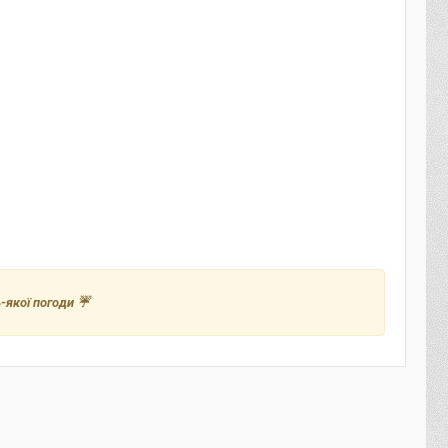
-якої погоди ☔