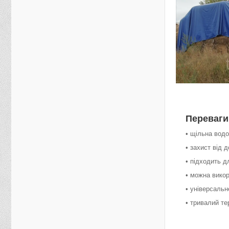
Переваги
• щільна вод
• захист від 
• підходить д
• можна викор
• універсальн
• тривалий т