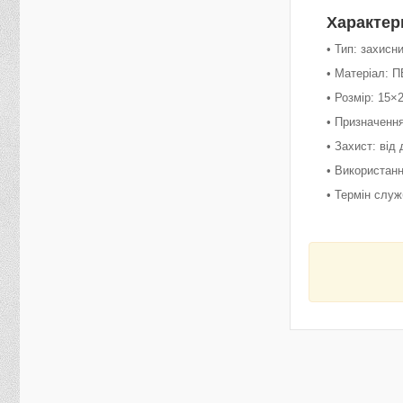
Характер
• Тип: захисн
• Матеріал: П
• Розмір: 15×
• Призначення
• Захист: від
• Використан
• Термін служ