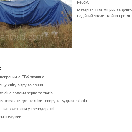
небом.
Матеріал ПВХ міцний та довго
надійний захист майна протяго
:
онепроникна ПВХ тканина
дощу снігу вітру та сонця
ля сіна соломи зерна та тюків
истовувати для техніки товару та будматеріалів
е використання у господарстві
ермін служби