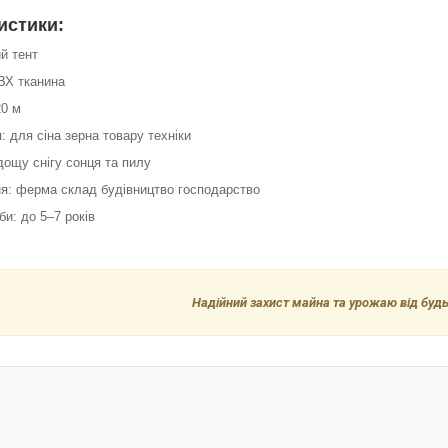
истики:
ий тент
ВХ тканина
20 м
: для сіна зерна товару техніки
 дощу снігу сонця та пилу
ня: ферма склад будівництво господарство
би: до 5–7 років
Надійний захист майна та урожаю від будь