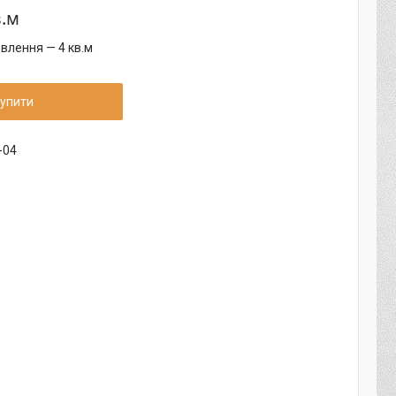
в.м
влення — 4 кв.м
упити
-04