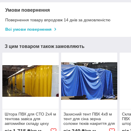
Умови повернення
Повернення товару впродовж 14 днів за домовленістю
Всі умови повернення
З цим товаром також замовляють
Штора ПВХ для СТО 2x4 м
Захисний тент ПВХ 4x8 м
Скла
тентова завіса для
тент для сіна зерна
ПВХ 
автомийки складу цеху
соломи тюків накриття для
штор
захисна ПВХ штора від
техніки товару
скла
1 715
349