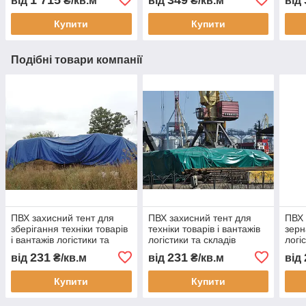
від
₴/кв.м
від
₴/кв.м
від
пилу вологи тепла з
будматеріалів укриття
водо
монтажем Тент Строй
недобудови водостійкий
зам
Купити
Купити
Подібні товари компанії
ПВХ захисний тент для
ПВХ захисний тент для
ПВХ 
зберігання техніки товарів
техніки товарів і вантажів
зерн
і вантажів логістики та
логістики та складів
логі
складів водонепроникне
водонепроникне накриття
водо
231
231
від
₴/кв.м
від
₴/кв.м
від
накриття для
для транспортування і
для 
транспортування
зберігання
тран
Купити
Купити