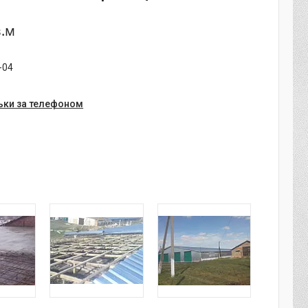
в.м
-04
ьки за телефоном