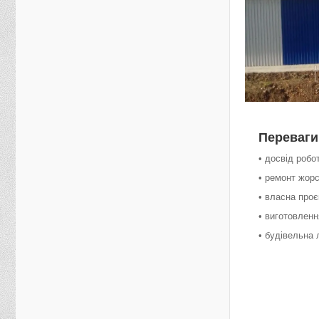
Переваги
• досвід робо
• ремонт жорст
• власна проє
• виготовлен
• будівельна 