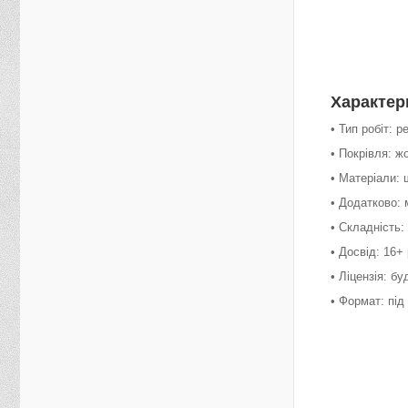
Характер
• Тип робіт: р
• Покрівля: ж
• Матеріали:
• Додатково:
• Складність:
• Досвід: 16+ 
• Ліцензія: б
• Формат: під