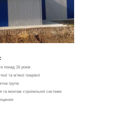
:
ти понад 16 років
кої та м’якої покрівлі
ктна група
ня та монтаж стропильної системи
ліцензія