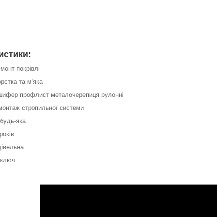
истики:
емонт покрівлі
орстка та м’яка
 шифер профлист металочерепиця рулонні
 монтаж стропильної системи
 будь-яка
років
удівельна
 ключ