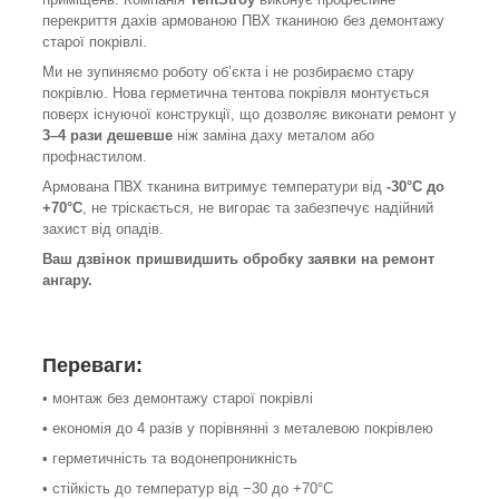
перекриття дахів армованою ПВХ тканиною без демонтажу
старої покрівлі.
Ми не зупиняємо роботу об’єкта і не розбираємо стару
покрівлю. Нова герметична тентова покрівля монтується
поверх існуючої конструкції, що дозволяє виконати ремонт у
3–4 рази дешевше
ніж заміна даху металом або
профнастилом.
Армована ПВХ тканина витримує температури від
-30°C до
+70°C
, не тріскається, не вигорає та забезпечує надійний
захист від опадів.
Ваш дзвінок пришвидшить обробку заявки на ремонт
ангару.
Переваги:
• монтаж без демонтажу старої покрівлі
• економія до 4 разів у порівнянні з металевою покрівлею
• герметичність та водонепроникність
• стійкість до температур від −30 до +70°C