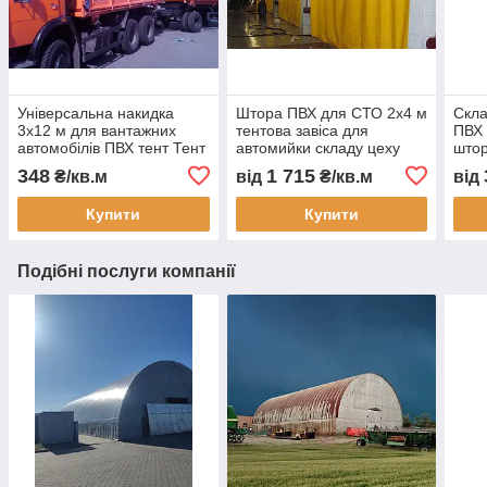
Універсальна накидка
Штора ПВХ для СТО 2x4 м
Скла
3x12 м для вантажних
тентова завіса для
ПВХ 
автомобілів ПВХ тент Тент
автомийки складу цеху
штор
Строй доставка
захисна ПВХ штора від
скла
348
1 715
₴/кв.м
від
₴/кв.м
від
безкоштовно
пилу вологи тепла з
водо
виготовлення під
монтажем Тент Строй
зам
Купити
Купити
замовлення
Подібні послуги компанії