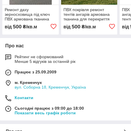
Ремонт даху
ПВХ покрівля ремонт
ПВХ 
зерносховища під ключ
тентів ангарів армована
анга
ПВХ армована тканина
тканина для перекриття
тент
відновлення покрівлі
арочних конструкцій
армо
500
500
від
₴/кв.м
від
₴/кв.м
від
ангарів і каркасно
монтаж відновлення
пере
тентових конструкцій
покриття
анга
Про нас
Рейтинг не сформований
Менше 5 відгуків за останній рік
Працює з 25.09.2009
м. Кременчук
вул. Соборна 18, Кременчук, Україна
Контакти
Сьогодні працює з 09:00 до 18:00
Показати весь графік роботи
Про нас