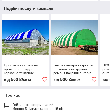
Подібні послуги компанії
Професійний ремонт
Ремонт ангара і каркасно
ПВХ 
арочного ангару і
тентових конструкцій
ремо
каркасно тентових
ремонт покрівлі ангарів
анга
конструкцій відновлення
ПВХ армована тканина
монт
500
500
від
₴/кв.м
від
₴/кв.м
від
даху складу ПВХ тент без
відновлення даху
даху
зупинки роботи
Про нас
Рейтинг не сформований
Менше 5 відгуків за останній рік