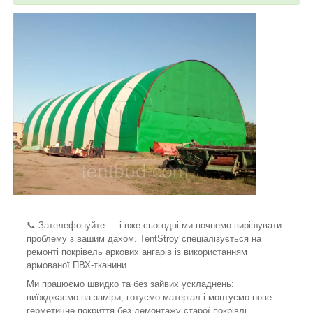
📞 Зателефонуйте — і вже сьогодні ми почнемо вирішувати
проблему з вашим дахом. TentStroy спеціалізується на
ремонті покрівель аркових ангарів із використанням
армованої ПВХ-тканини.
Ми працюємо швидко та без зайвих ускладнень:
виїжджаємо на заміри, готуємо матеріал і монтуємо нове
герметичне покриття без демонтажу старої покрівлі.