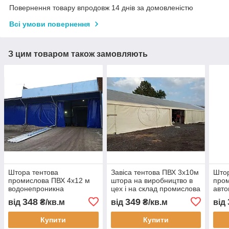
Повернення товару впродовж 14 днів за домовленістю
Всі умови повернення
З цим товаром також замовляють
Штора тентова
Завіса тентова ПВХ 3х10м
Штор
промислова ПВХ 4х12 м
штора на виробництво в
пром
водонепроникна
цех і на склад промислова
авто
перегородка для складу
перегородка
пере
348
349
від
₴/кв.м
від
₴/кв.м
від
цеху автомийки та СТО
водонепроникна завіса
водо
ПВХ для СТО
зам
Купити
Купити
виго