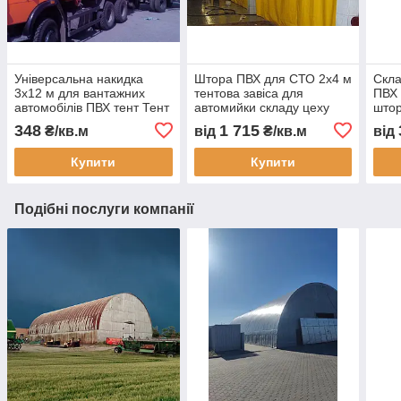
Універсальна накидка
Штора ПВХ для СТО 2x4 м
Скла
3x12 м для вантажних
тентова завіса для
ПВХ 
автомобілів ПВХ тент Тент
автомийки складу цеху
штор
Строй доставка
захисна ПВХ штора від
скла
348
1 715
₴/кв.м
від
₴/кв.м
від
безкоштовно
пилу вологи тепла з
водо
виготовлення під
монтажем Тент Строй
зам
Купити
Купити
замовлення
Подібні послуги компанії