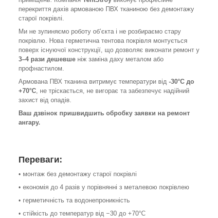
перекриття дахів армованою ПВХ тканиною без демонтажу
старої покрівлі.
Ми не зупиняємо роботу об’єкта і не розбираємо стару
покрівлю. Нова герметична тентова покрівля монтується
поверх існуючої конструкції, що дозволяє виконати ремонт у
3–4 рази дешевше
ніж заміна даху металом або
профнастилом.
Армована ПВХ тканина витримує температури від
-30°C до
+70°C
, не тріскається, не вигорає та забезпечує надійний
захист від опадів.
Ваш дзвінок пришвидшить обробку заявки на ремонт
ангару.
Переваги:
• монтаж без демонтажу старої покрівлі
• економія до 4 разів у порівнянні з металевою покрівлею
• герметичність та водонепроникність
• стійкість до температур від −30 до +70°C