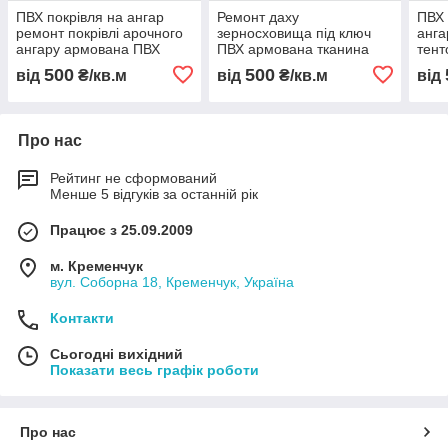
ПВХ покрівля на ангар
Ремонт даху
ПВХ 
ремонт покрівлі арочного
зерносховища під ключ
анга
ангару армована ПВХ
ПВХ армована тканина
тент
тканина перекриття
відновлення покрівлі
армо
500
500
від
₴/кв.м
від
₴/кв.м
від
ангарів монтаж без
ангарів і каркасно
пере
демонтажу
тентових конструкцій
анга
Про нас
Рейтинг не сформований
Менше 5 відгуків за останній рік
Працює з 25.09.2009
м. Кременчук
вул. Соборна 18, Кременчук, Україна
Контакти
Сьогодні вихідний
Показати весь графік роботи
Про нас