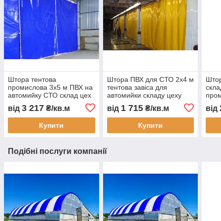
Штора тентова
Штора ПВХ для СТО 2x4 м
Штор
промислова 3х5 м ПВХ на
тентова завіса для
скла
автомийку СТО склад цех
автомийки складу цеху
пром
перегородка
захисна ПВХ штора від
авто
3 217
1 715
від
₴/кв.м
від
₴/кв.м
від
водонепроникна під
пилу вологи тепла з
ПВХ
замовлення швидке
монтажем Тент Строй
штор
Купити
Купити
виготовлення
зам
Подібні послуги компанії