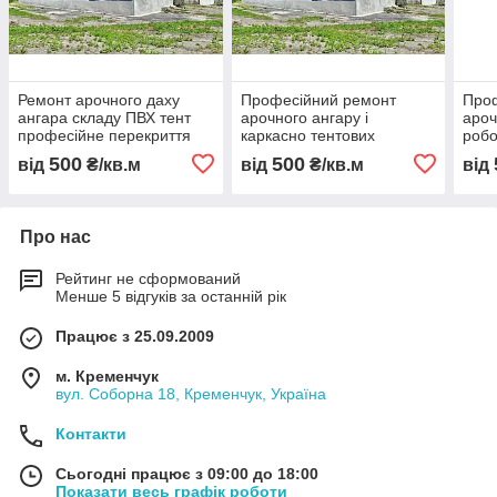
Ремонт арочного даху
Професійний ремонт
Про
ангара складу ПВХ тент
арочного ангару і
ароч
професійне перекриття
каркасно тентових
робо
без зупинки роботи
конструкцій відновлення
пере
500
500
від
₴/кв.м
від
₴/кв.м
від
TentStroy Україна
даху складу ПВХ тент без
без 
зупинки роботи
відн
Про нас
Рейтинг не сформований
Менше 5 відгуків за останній рік
Працює з 25.09.2009
м. Кременчук
вул. Соборна 18, Кременчук, Україна
Контакти
Сьогодні працює з 09:00 до 18:00
Показати весь графік роботи