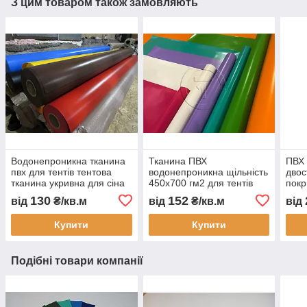
З цим товаром також замовляють
Водонепроникна тканина
Тканина ПВХ
ПВХ 
пвх для тентів тентова
водонепроникна щільність
двос
тканина укривна для сіна
450х700 гм2 для тентів
покр
зерна соломи деревини
ангари навіси маркізи
для 
130
152
від
₴/кв.м
від
₴/кв.м
від
будматеріалів рулон 25 м
автотенти гермомішки
кафе
стійка
покриття спортивні мати
конт
Купити
Купити
Подібні товари компанії