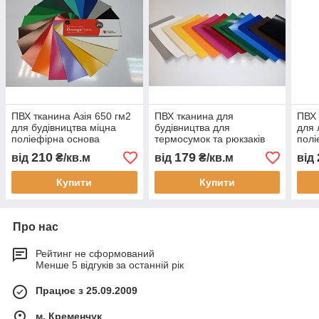
ПВХ тканина Азія 650 гм2
ПВХ тканина для
ПВХ 
для будівництва міцна
будівництва для
для 
поліефірна основа
термосумок та рюкзаків
полі
глянсова поверхня УФ
для доставки міцна
глян
210
179
від
₴/кв.м
від
₴/кв.м
від
стійка морозостійка для
тентова 650 г м2
стій
тентів
водостійка універсальна
тент
Купити
Купити
Про нас
Рейтинг не сформований
Менше 5 відгуків за останній рік
Працює з 25.09.2009
м. Кременчук