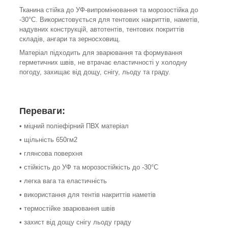
Тканина стійка до УФ-випромінювання та морозостійка до
-30°C. Використовується для тентових накриттів, наметів,
надувних конструкцій, автотентів, тентових покриттів
складів, ангари та зерносховищ.
Матеріал підходить для зварювання та формування
герметичних швів, не втрачає еластичності у холодну
погоду, захищає від дощу, снігу, льоду та граду.
Переваги:
• міцний поліефірний ПВХ матеріал
• щільність 650гм2
• глянсова поверхня
• стійкість до УФ та морозостійкість до -30°C
• легка вага та еластичність
• використання для тентів накриттів наметів
• термостійке зварювання швів
• захист від дощу снігу льоду граду