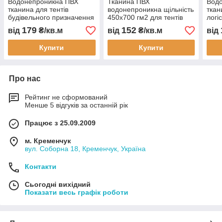
Водонепроникна ПВХ
Тканина ПВХ
Вод
тканина для тентів
водонепроникна щільність
ткан
будівельного призначення
450х700 гм2 для тентів
логі
укривний матеріал для
ангари навіси маркізи
укри
179
152
від
₴/кв.м
від
₴/кв.м
від
сіна зерна соломи
автотенти гермомішки
сіна
деревини і будматеріалів
покриття спортивні мати
дере
Купити
Купити
Про нас
Рейтинг не сформований
Менше 5 відгуків за останній рік
Працює з 25.09.2009
м. Кременчук
вул. Соборна 18, Кременчук, Україна
Контакти
Сьогодні вихідний
Показати весь графік роботи