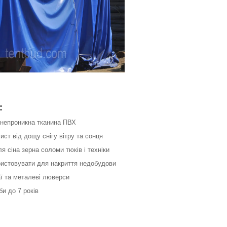
:
онепроникна тканина ПВХ
хист від дощу снігу вітру та сонця
ля сіна зерна соломи тюків і техніки
ристовувати для накриття недобудови
аї та металеві люверси
би до 7 років