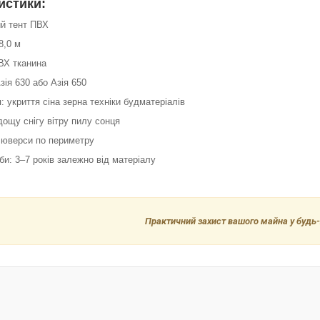
истики:
ий тент ПВХ
8,0 м
ВХ тканина
зія 630 або Азія 650
: укриття сіна зерна техніки будматеріалів
 дощу снігу вітру пилу сонця
 люверси по периметру
би: 3–7 років залежно від матеріалу
Практичний захист вашого майна у будь-