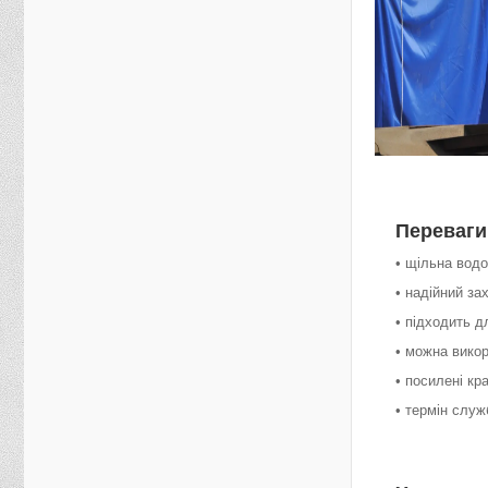
Переваги
• щільна вод
• надійний за
• підходить д
• можна вико
• посилені кр
• термін служ