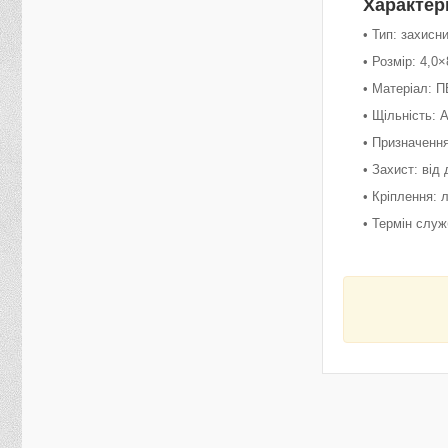
Характер
• Тип: захисн
• Розмір: 4,0×
• Матеріал: П
• Щільність: А
• Призначення
• Захист: від
• Кріплення:
• Термін служ