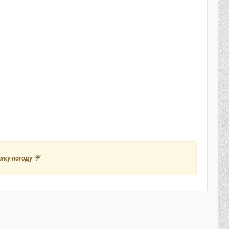
яку погоду ☔