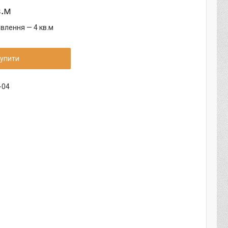
в.м
влення — 4 кв.м
упити
-04