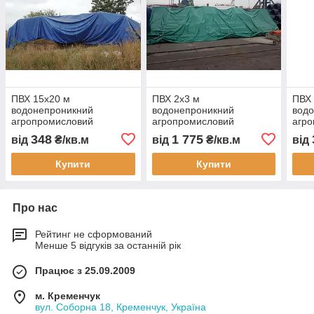
ПВХ 15х20 м
ПВХ 2х3 м
ПВХ 
водонепроникний
водонепроникний
вод
агропромисловий
агропромисловий
агр
захисний тент для сіна
захисний тент для сіна
захи
348
1 775
від
₴/кв.м
від
₴/кв.м
від
зерна соломи і тюків
зерна соломи і тюків
зерн
товарів техніки і
товарів техніки і
товар
Купити
Купити
матеріалів
матеріалів укривний тент
мате
Про нас
Рейтинг не сформований
Менше 5 відгуків за останній рік
Працює з 25.09.2009
м. Кременчук
вул. Соборна 18, Кременчук, Україна