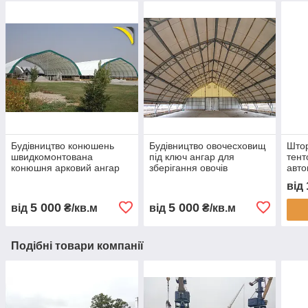
Будівництво конюшень
Будівництво овочесховищ
Штор
швидкомонтована
під ключ ангар для
тент
конюшня арковий ангар
зберігання овочів
авто
для коней каркасна
овочесховище для
захи
від
стайня тентова конюшня
картоплі моркви буряка
пилу
ферма для коней
капусти каркасне
монт
5 000
5 000
від
₴/кв.м
від
₴/кв.м
будівництво
овочесховище
Подібні товари компанії