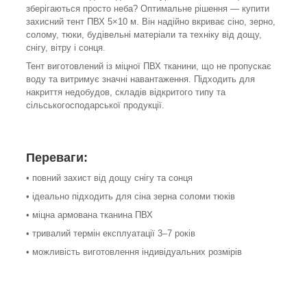
зберігаються просто неба? Оптимальне рішення — купити
захисний тент ПВХ 5×10 м. Він надійно вкриває сіно, зерно,
солому, тюки, будівельні матеріали та техніку від дощу,
снігу, вітру і сонця.
Тент виготовлений із міцної ПВХ тканини, що не пропускає
воду та витримує значні навантаження. Підходить для
накриття недобудов, складів відкритого типу та
сільськогосподарської продукції.
Переваги:
• повний захист від дощу снігу та сонця
• ідеально підходить для сіна зерна соломи тюків
• міцна армована тканина ПВХ
• тривалий термін експлуатації 3–7 років
• можливість виготовлення індивідуальних розмірів