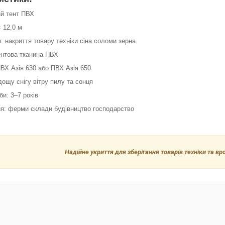
ий тент ПВХ
× 12,0 м
: накриття товару техніки сіна соломи зерна
ентова тканина ПВХ
ПВХ Азія 630 або ПВХ Азія 650
 дощу снігу вітру пилу та сонця
би: 3–7 років
ня: ферми склади будівництво господарство
Надійне укриття для зберігання товарів техніки та в