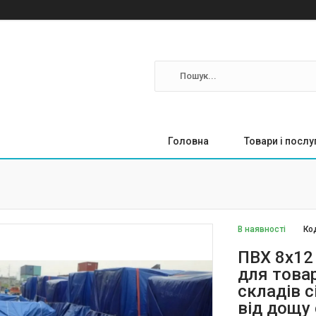
Головна
Товари і послу
В наявності
Ко
ПВХ 8х12
для товар
складів с
від дощу 