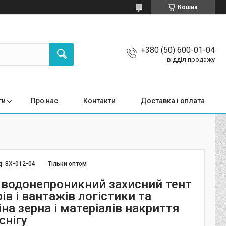
Кошик
+380 (50) 600-01-04
відділ продажу
ги
Про нас
Контакти
Доставка і оплата
д:
ЗХ-012-04
Тільки оптом
 водонепроникний захисний тент
ів і вантажів логістики та
іна зерна і матеріалів накриття
снігу