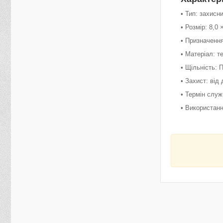
• Тип: захисн
• Розмір: 8,0 
• Призначення
• Матеріал: т
• Щільність: 
• Захист: від
• Термін служ
• Використан