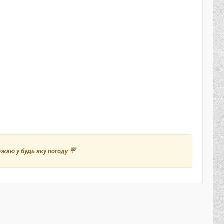
рожаю у будь яку погоду ☔