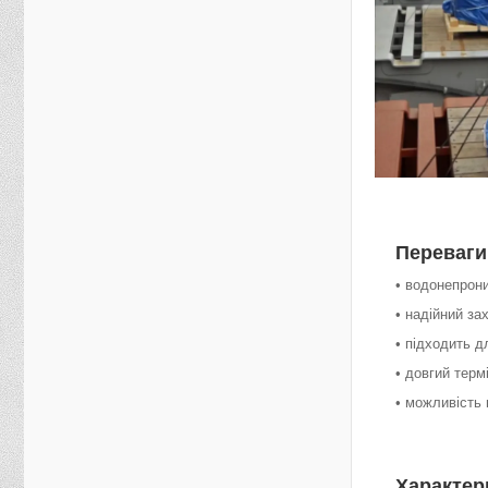
Переваги
• водонепрони
• надійний за
• підходить д
• довгий терм
• можливість 
Характер