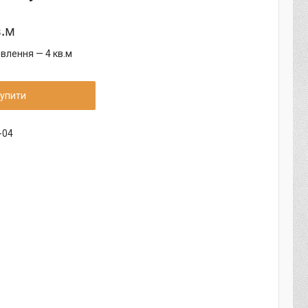
в.м
влення — 4 кв.м
упити
-04