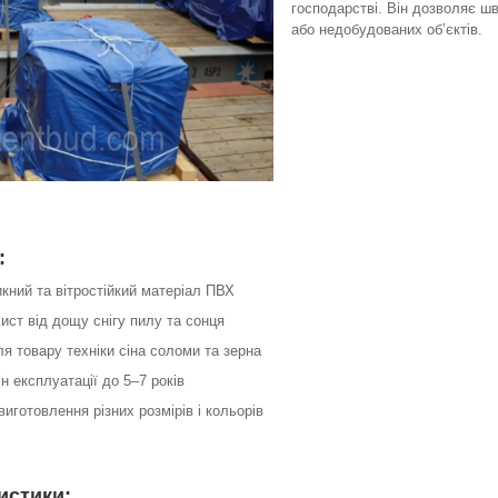
господарстві. Він дозволяє шв
або недобудованих об’єктів.
:
кний та вітростійкий матеріал ПВХ
хист від дощу снігу пилу та сонця
ля товару техніки сіна соломи та зерна
ін експлуатації до 5–7 років
виготовлення різних розмірів і кольорів
истики: