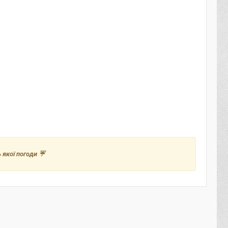
 якої погоди ☔