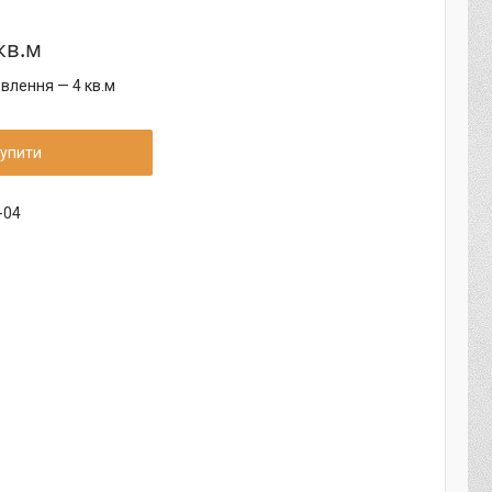
кв.м
влення — 4 кв.м
упити
-04