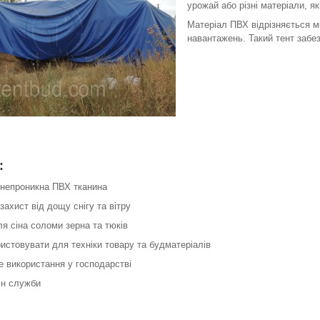
урожай або різні матеріали, як
Матеріал ПВХ відрізняється мі
навантажень. Такий тент забе
:
онепроникна ПВХ тканина
захист від дощу снігу та вітру
ля сіна соломи зерна та тюків
истовувати для техніки товару та будматеріалів
е використання у господарстві
ін служби