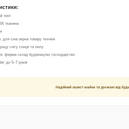
истики:
ий тент
ВХ тканина
 м
: для сіна зерна товару техніки
 дощу снігу сонця та пилу
ня: ферма склад будівництво господарство
би: до 5–7 років
Надійний захист майна та урожаю від будь