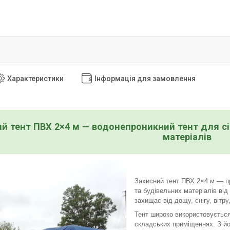
Характеристики
Інформація для замовлення
й тент ПВХ 2×4 м — водонепроникний тент для сін
матеріалів
Захисний тент ПВХ 2×4 м — пра
та будівельних матеріалів ві
захищає від дощу, снігу, вітр
Тент широко використовується
складських приміщеннях. З йо