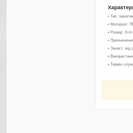
Характер
• Тип: захисн
• Матеріал: П
• Розмір: 2×4
• Призначення
• Захист: від
• Використан
• Термін служ