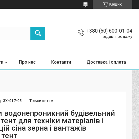
Кошик
+380 (50) 600-01-04
відділ продажу
ги
Про нас
Контакти
Доставка і оплата
д:
ЗХ-017-05
Тільки оптом
м водонепроникний будівельний
тент для техніки матеріалів і
ій сіна зерна і вантажів
 тент