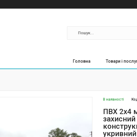
Головна
Товари і послу
В наявності
Ко
ПВХ 2х4 
захисний 
конструкц
укривний