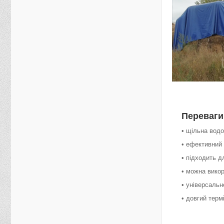
Переваги
• щільна вод
• ефективний 
• підходить д
• можна викор
• універсальн
• довгий терм