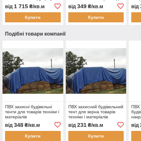
захисна ПВХ штора від
техніки товару
скла
1 715
349
від
₴/кв.м
від
₴/кв.м
від
пилу вологи тепла з
будматеріалів укриття
водо
монтажем Тент Строй
недобудови водостійкий
зам
Купити
Купити
Подібні товари компанії
ПВХ захисні будівельні
ПВХ захисний будівельний
ПВХ
тенти для товарів техніки і
тент для зерна товарів
буді
матеріалів
техніки і матеріалів
накр
водонепроникна тентова
водонепроникне накриття
техн
348
231
від
₴/кв.м
від
₴/кв.м
від
накидка для
для захисту на
захи
будмайданчика і
будмайданчику
будм
Купити
Купити
зберігання