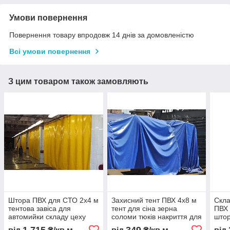
Умови повернення
Повернення товару впродовж 14 днів за домовленістю
Всі умови повернення
З цим товаром також замовляють
Штора ПВХ для СТО 2x4 м
Захисний тент ПВХ 4x8 м
Скла
тентова завіса для
тент для сіна зерна
ПВХ 
автомийки складу цеху
соломи тюків накриття для
штор
захисна ПВХ штора від
техніки товару
скла
1 715
349