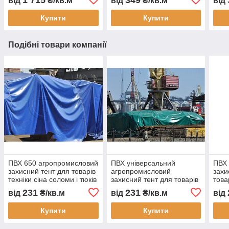
від
₴/кв.м
від
₴/кв.м
від
пилу вологи тепла з
будматеріалів укриття
водо
монтажем Тент Строй
недобудови водостійкий
зам
Купити
Купити
Подібні товари компанії
ПВХ 650 агропромисловий
ПВХ універсальний
ПВХ
захисний тент для товарів
агропромисловий
захи
техніки сіна соломи і тюків
захисний тент для товарів
това
складське і польове
техніки сіна соломи і тюків
соло
231
231
від
₴/кв.м
від
₴/кв.м
від
накриття від дощу снігу
водонепроникне накриття
водо
для 
Купити
Купити