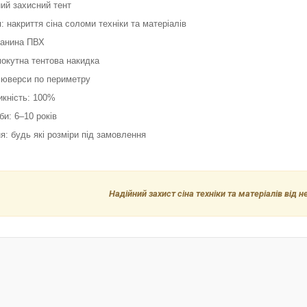
ний захисний тент
: накриття сіна соломи техніки та матеріалів
канина ПВХ
мокутна тентова накидка
 люверси по периметру
икність: 100%
би: 6–10 років
я: будь які розміри під замовлення
Надійний захист сіна техніки та матеріалів від н