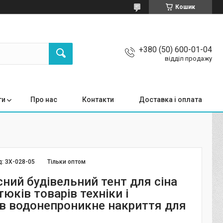
Кошик
+380 (50) 600-01-04
відділ продажу
ги
Про нас
Контакти
Доставка і оплата
д:
ЗХ-028-05
Тільки оптом
ний будівельний тент для сіна
тюків товарів техніки і
ів водонепроникне накриття для