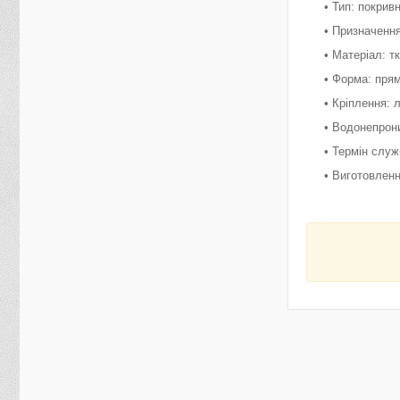
• Тип: покрив
• Призначення
• Матеріал: т
• Форма: пря
• Кріплення:
• Водонепрон
• Термін служ
• Виготовленн