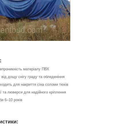
:
непроникність матеріалу ПВХ
 від дощу снігу граду та обледеніння
дходить для накриття сіна соломи тюків
аї та люверси для надійного кріплення
би 6–10 років
истики: