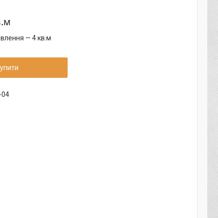
в.м
влення — 4 кв.м
упити
-04