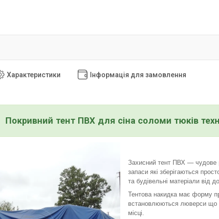
Характеристики
Інформація для замовлення
Покривний тент ПВХ для сіна соломи тюків техн
Захисний тент ПВХ — чудове р
запаси які зберігаються прост
та будівельні матеріали від д
Тентова накидка має форму п
встановлюються люверси що до
місці.