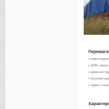
Переваги
• повна водо
• 100% захист
• ідеально пі
• посилені кр
• термін служ
Характер