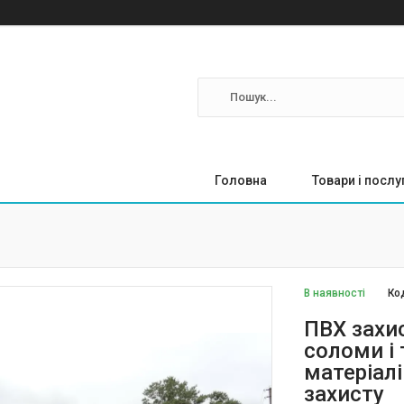
Головна
Товари і послу
В наявності
Ко
ПВХ захис
соломи і 
матеріал
захисту