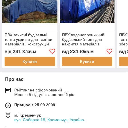
ПВХ захисні будівельні
ПВХ водонепроникний
ПВХ 
тенти укриття для техніки
будівельний тент для
тент
матеріалів і конструкцій
накриття матеріалів
збер
водонепроникне накриття
техніки та конструкцій
і ма
231
231
від
₴/кв.м
від
₴/кв.м
від
для будмайданчика
захисне укриття на
водо
будмайданчику і складах
для 
Купити
Купити
Про нас
Рейтинг не сформований
Менше 5 відгуків за останній рік
Працює з 25.09.2009
м. Кременчук
вул. Соборна 18, Кременчук, Україна