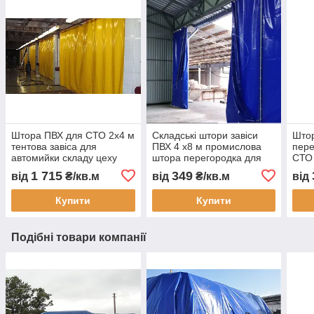
Штора ПВХ для СТО 2x4 м
Складські штори завіси
Штор
тентова завіса для
ПВХ 4 х8 м промислова
пере
автомийки складу цеху
штора перегородка для
СТО 
захисна ПВХ штора від
складу цеху автомийки
цеху
1 715
349
від
₴/кв.м
від
₴/кв.м
від
пилу вологи тепла з
водонепроникна під
про
монтажем Тент Строй
замовлення
тепл
Купити
Купити
воло
Подібні товари компанії