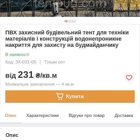
ПВХ захисний будівельний тент для техніки
матеріалів і конструкцій водонепроникне
накриття для захисту на будмайданчику
В наявності
Код: ЗХ-031-05
Тільки опт
231
від
₴/кв.м
Мінімальне замовлення — 4 кв.м
Купити
Опис
Характеристики
Відгуки про товар
Доставка
Опис