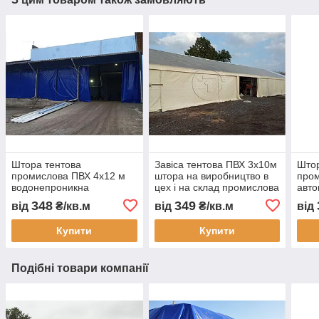
Штора тентова
Завіса тентова ПВХ 3х10м
Штор
промислова ПВХ 4х12 м
штора на виробництво в
пром
водонепроникна
цех і на склад промислова
авто
перегородка для складу
перегородка
пере
348
349
від
₴/кв.м
від
₴/кв.м
від
цеху автомийки та СТО
водонепроникна завіса
водо
ПВХ для СТО
зам
Купити
Купити
виго
Подібні товари компанії