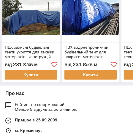
ПВХ захисні будівельні
ПВХ водонепроникний
ПВХ 
тенти укриття для техніки
будівельний тент для
тент
матеріалів і конструкцій
накриття матеріалів
техн
водонепроникне накриття
техніки та конструкцій
водо
231
231
від
₴/кв.м
від
₴/кв.м
від
для будмайданчика
захисне укриття на
для 
будмайданчику і складах
буд
Купити
Купити
Про нас
Рейтинг не сформований
Менше 5 відгуків за останній рік
Працює з 25.09.2009
м. Кременчук