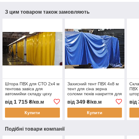
З цим товаром також замовляють
Штора ПВХ для СТО 2x4 м
Захисний тент ПВХ 4x8 м
Скла
тентова завіса для
тент для сіна зерна
ПВХ 
автомийки складу цеху
соломи тюків накриття для
штор
захисна ПВХ штора від
техніки товару
скла
1 715
349
від
₴/кв.м
від
₴/кв.м
від
пилу вологи тепла з
будматеріалів укриття
водо
монтажем Тент Строй
недобудови водостійкий
зам
Купити
Купити
Подібні товари компанії