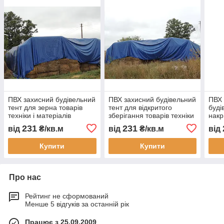
ПВХ захисний будівельний
ПВХ захисний будівельний
ПВХ
тент для зерна товарів
тент для відкритого
буді
техніки і матеріалів
зберігання товарів техніки
накр
водонепроникне накриття
і матеріалів
техн
231
231
від
₴/кв.м
від
₴/кв.м
від
для захисту на
водонепроникне накриття
захи
будмайданчику
для будмайданчика
будм
Купити
Купити
Про нас
Рейтинг не сформований
Менше 5 відгуків за останній рік
Працює з 25.09.2009