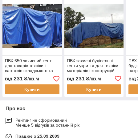
ПВХ 650 захисний тент
ПВХ захисні будівельні
ПВХ
для товарів техніки і
тенти укриття для техніки
буді
вантажів складського та
матеріалів і конструкцій
накр
логістичного зберігання
водонепроникне накриття
техн
231
231
від
₴/кв.м
від
₴/кв.м
від
накриття від дощу снігу і
для будмайданчика
захи
сонця
будм
Купити
Купити
Про нас
Рейтинг не сформований
Менше 5 відгуків за останній рік
Працює з 25.09.2009