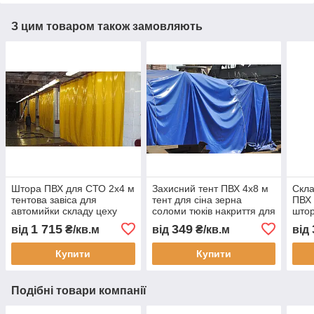
З цим товаром також замовляють
Штора ПВХ для СТО 2x4 м
Захисний тент ПВХ 4x8 м
Скла
тентова завіса для
тент для сіна зерна
ПВХ 
автомийки складу цеху
соломи тюків накриття для
штор
захисна ПВХ штора від
техніки товару
скла
1 715
349
від
₴/кв.м
від
₴/кв.м
від
пилу вологи тепла з
будматеріалів укриття
водо
монтажем Тент Строй
недобудови водостійкий
зам
Купити
Купити
Подібні товари компанії