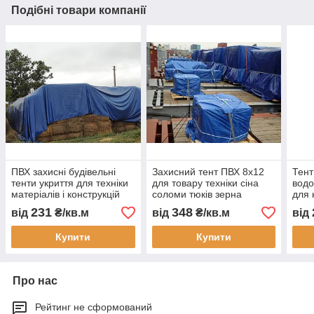
Подібні товари компанії
ПВХ захисні будівельні
Захисний тент ПВХ 8х12
Тент
тенти укриття для техніки
для товару техніки сіна
водо
матеріалів і конструкцій
соломи тюків зерна
для 
водонепроникне накриття
накриття від дощу снігу
зерн
231
348
від
₴/кв.м
від
₴/кв.м
від
для будмайданчика
сонця водонепроникний
виго
тент ПВХ укриття
сіль
Купити
Купити
Про нас
Рейтинг не сформований