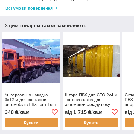
Всі умови повернення
З цим товаром також замовляють
Універсальна накидка
Штора ПВХ для СТО 2x4 м
Скла
3x12 м для вантажних
тентова завіса для
ПВХ 
автомобілів ПВХ тент Тент
автомийки складу цеху
штор
Строй доставка
захисна ПВХ штора від
скла
348
1 715
₴/кв.м
від
₴/кв.м
від
безкоштовно
пилу вологи тепла з
водо
виготовлення під
монтажем Тент Строй
зам
Купити
Купити
замовлення