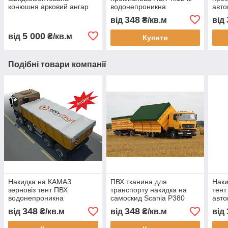
конюшня арковий ангар
водонепроникна
авто
для коней каркасна
перегородка для складу
пере
348
від
₴/кв.м
від
стайня тентова конюшня
цеху автомийки та СТО
водо
ферма для коней
зам
5 000
від
₴/кв.м
Купити
будівництво
виго
Подібні товари компанії
Накидка на КАМАЗ
ПВХ тканина для
Наки
зерновіз тент ПВХ
транспорту накидка на
тент
водонепроникна
самоскид Scania P380
авто
автопокривало
тент водонепроникний на
інди
348
348
від
₴/кв.м
від
₴/кв.м
від
індивідуальні розміри
причіп напівпричіп
гара
гарантія довговічність
замовити доставка
Укра