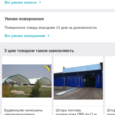
Всі умови оплати
Умови повернення
Повернення товару впродовж 14 днів за домовленістю
Всі умови повернення
З цим товаром також замовляють
Будівництво конюшень
Штора тентова
Штор
швидкомонтована
промислова ПВХ 4х12 м
пром