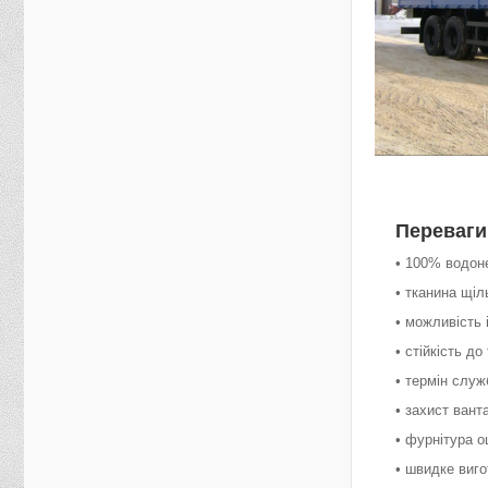
Переваги
• 100% водон
• тканина щіл
• можливість 
• стійкість до
• термін служ
• захист вант
• фурнітура 
• швидке виго