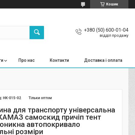
Кошик
+380 (50) 600-01-04
відділ продажу
ги
Про нас
Контакти
Доставка і оплата
д:
НК-015-02
Тільки оптом
ина для транспорту універсальна
КАМАЗ самоскид причіп тент
оникна автопокривало
льні розміри