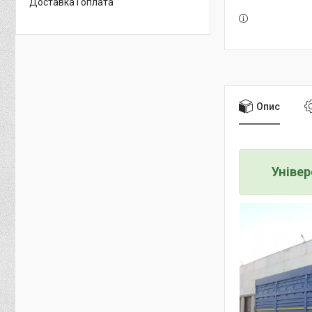
Доставка і оплата
Опис
Уніве