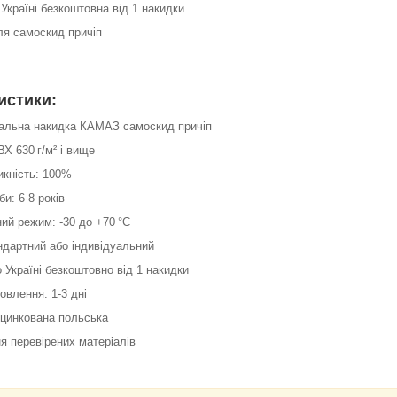
 Україні безкоштовна від 1 накидки
ля самоскид причіп
истики:
рсальна накидка КАМАЗ самоскид причіп
ВХ 630 г/м² і вище
икність: 100%
би: 6-8 років
ий режим: -30 до +70 °С
андартний або індивідуальний
о Україні безкоштовно від 1 накидки
товлення: 1-3 дні
оцинкована польська
я перевірених матеріалів