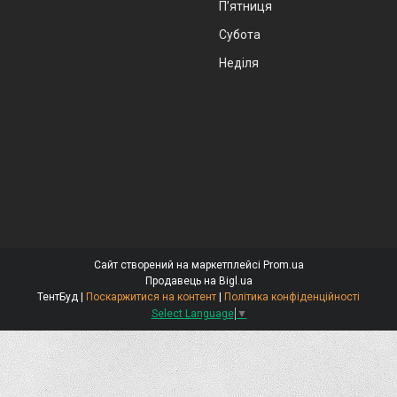
Пʼятниця
Субота
Неділя
Сайт створений на маркетплейсі
Prom.ua
Продавець на Bigl.ua
ТентБуд |
Поскаржитися на контент
|
Політика конфіденційності
Select Language
▼