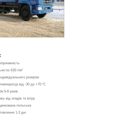
:
епроникність
ьністю 630 г/м²
індивідуального розкрою
 температур від -30 до +70 °С
би 6-8 років
ажу від опадів та вітру
оцинкована польська
товлення 1-3 дні