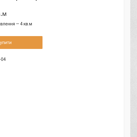
в.м
влення — 4 кв.м
упити
-04