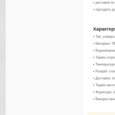
• доставка по
• підходить д
Характер
• Тип: уніве
• Матеріал: П
• Водонепрон
• Термін служ
• Температурн
• Розкрій: ст
• Доставка: п
• Термін виго
• Фурнітура: 
• Використанн