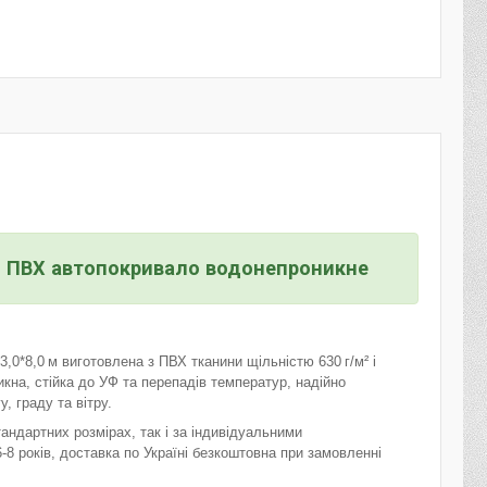
іп ПВХ автопокривало водонепроникне
0*8,0 м виготовлена з ПВХ тканини щільністю 630 г/м² і
на, стійка до УФ та перепадів температур, надійно
, граду та вітру.
андартних розмірах, так і за індивідуальними
8 років, доставка по Україні безкоштовна при замовленні