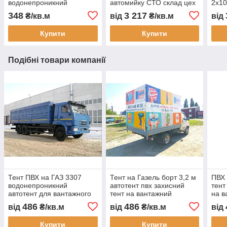
водонепроникний
автомийку СТО склад цех
2x10
автотент на вантажівку
перегородка
мийк
348
3 217
₴/кв.м
від
₴/кв.м
від
тент на кузов тент
водонепроникна під
інди
захисний тент на
замовлення швидке
виго
Купити
Купити
замовлення доставка
виготовлення
Подібні товари компанії
Тент ПВХ на ГАЗ 3307
Тент на Газель борт 3,2 м
ПВХ 
водонепроникний
автотент пвх захисний
тент
автотент для вантажного
тент на вантажний
на в
автомобіля виготовлення
автомобіль встановлення
5 то
486
486
від
₴/кв.м
від
₴/кв.м
від
під індивідуальні розміри
Харків виготовлення під
Харк
замовлення
Купити
Купити