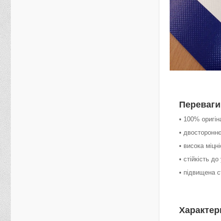
Переваги
• 100% оригі
• двосторонн
• висока міцн
• стійкість д
• підвищена с
Характер