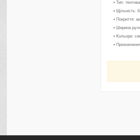
• Тип: тентов
• Щільність: 6
• Покриття: а
• Ширина рул
• Кольори: син
• Призначення