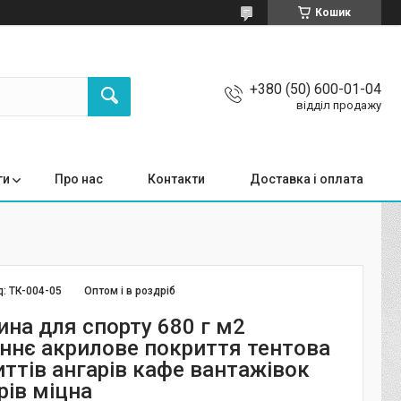
Кошик
+380 (50) 600-01-04
відділ продажу
ги
Про нас
Контакти
Доставка і оплата
д:
ТК-004-05
Оптом і в роздріб
ина для спорту 680 г м2
ннє акрилове покриття тентова
иттів ангарів кафе вантажівок
рів міцна