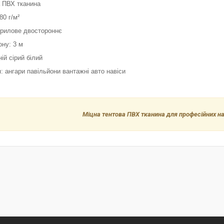
а ПВХ тканина
80 г/м²
крилове двостороннє
ону: 3 м
ій сірий білий
: ангари павільйони вантажні авто навіси
Міцна тентова ПВХ тканина для професійних нак