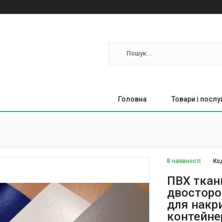
Головна
Товари і послу
В наявності
Ко
ПВХ ткан
двосторо
для накр
контейне