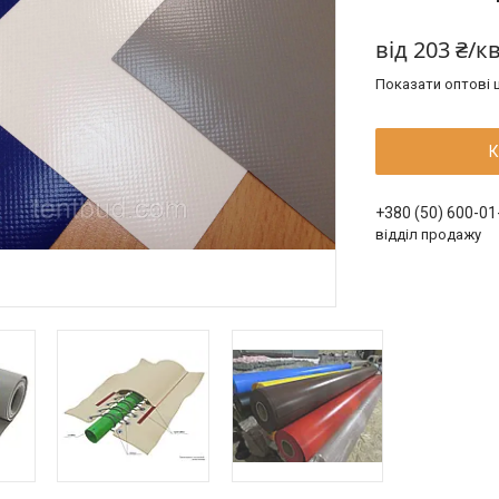
від
203 ₴/к
Показати оптові ц
К
+380 (50) 600-01
відділ продажу