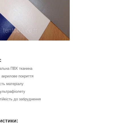
:
нальна ПВХ тканина
є акрилове покриття
ість матеріалу
о ультрафіолету
тійкість до забруднення
истики: