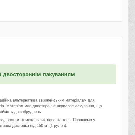
 з двостороннім лакуванням
надійна альтернатива європейським матеріалам для
ттів. Матеріал має двостороннє акрилове лакування, що
тійкість до забруднень.
ету, вологи та механічних навантажень. Працюємо у
товна доставка від 150 м² (1 рулон).