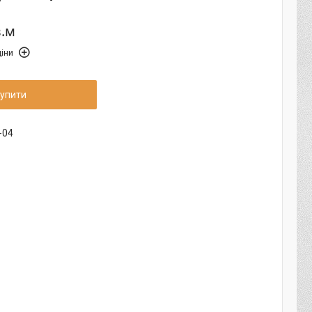
в.м
іни
упити
-04