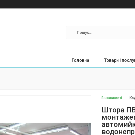
Головна
Товари і послу
В наявності
Ко
Штора ПВХ
монтажем
автомийк
водонепр