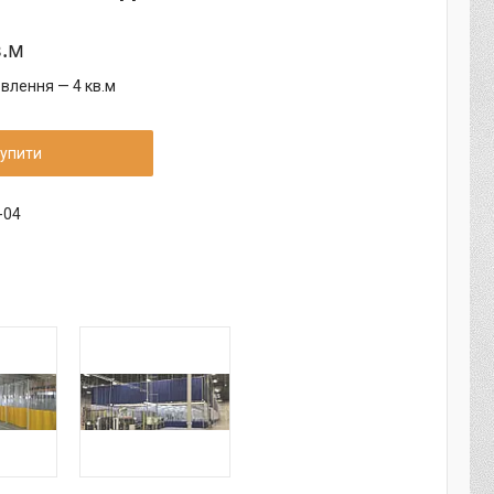
в.м
влення — 4 кв.м
упити
-04