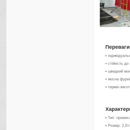
Переваги
• індивідуаль
• стійкість д
• швидкий мо
• якісна фурн
• термін виго
Характер
• Тип: проми
• Розмір: 2,0×