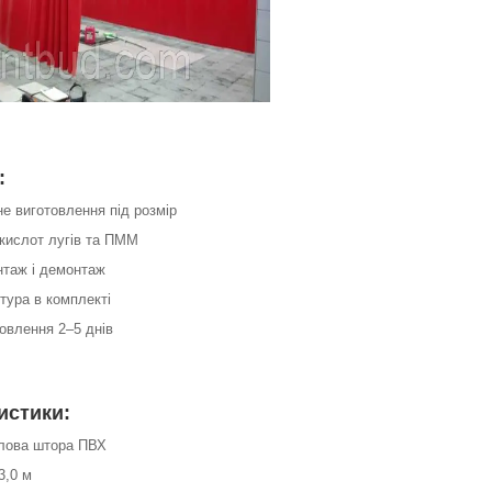
:
не виготовлення під розмір
о кислот лугів та ПММ
нтаж і демонтаж
ітура в комплекті
товлення 2–5 днів
истики:
слова штора ПВХ
3,0 м