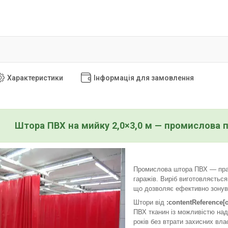
Характеристики
Інформація для замовлення
Штора ПВХ на мийку 2,0×3,0 м — промислова 
Промислова штора ПВХ — практ
гаражів. Виріб виготовляєтьс
що дозволяє ефективно зонува
Штори від
:contentReference[o
ПВХ тканин із можливістю над
років без втрати захисних вла